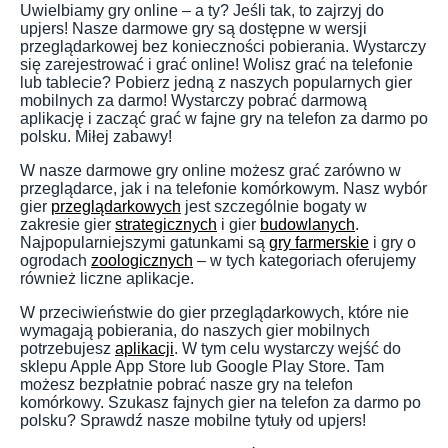
Uwielbiamy gry online – a ty? Jeśli tak, to zajrzyj do
upjers! Nasze darmowe gry są dostępne w wersji
przeglądarkowej bez konieczności pobierania. Wystarczy
się zarejestrować i grać online! Wolisz grać na telefonie
lub tablecie? Pobierz jedną z naszych popularnych gier
mobilnych za darmo! Wystarczy pobrać darmową
aplikację i zacząć grać w fajne gry na telefon za darmo po
polsku. Miłej zabawy!
W nasze darmowe gry online możesz grać zarówno w
przeglądarce, jak i na telefonie komórkowym. Nasz wybór
gier
przeglądarkowych
jest szczególnie bogaty w
zakresie gier
strategicznych
i gier
budowlanych
.
Najpopularniejszymi gatunkami są
gry farmerskie
i gry o
ogrodach
zoologicznych
– w tych kategoriach oferujemy
również liczne aplikacje.
W przeciwieństwie do gier przeglądarkowych, które nie
wymagają pobierania, do naszych gier mobilnych
potrzebujesz
aplikacji
. W tym celu wystarczy wejść do
sklepu Apple App Store lub Google Play Store. Tam
możesz bezpłatnie pobrać nasze gry na telefon
komórkowy. Szukasz fajnych gier na telefon za darmo po
polsku? Sprawdź nasze mobilne tytuły od upjers!