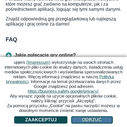
które możesz grać zarówno na komputerze, jak i za
pośrednictwem aplikacji, logując się tymi samymi danymi.
Znajdź odpowiednią grę przeglądarkową lub najlepszą
aplikację i graj online za darmo!
FAQ
Jakie polecacie gry online?
upjers
(Impressum)
wykorzystuje na swoich stronach
internetowych pliki cookie do analizy danych, świadczenia usług
Jakie są fajne gry bezpłatne?
mediów społecznościowych i wyświetlania spersonalizowanych
reklam. Więcej informacji znajdziesz w naszej
Polityka
prywatności
. Informacje na temat przetwarzania danych przez
Google znajdziesz pod adresem
W jakie gry można grać razem online?
https://business.safety.google/privacy/
.
Aby wyrazić zgodę na użycie opcjonalnych plików cookie,
należy kliknąć przycisk „Akceptuj”.
Z jakich stron pobierać gry za darmo?
Za pomocą przycisku „Cookie” na pasku narzędzi możesz w
dowolnym momencie zmienić swoje ustawienia.
Jakie fajne gry za darmo na PC?
ZAAKCEPTUJ
ODRZUĆ