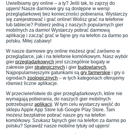
Uwielbiamy gry online – a ty? Jeśli tak, to zajrzyj do
upjers! Nasze darmowe gry są dostępne w wersji
przeglądarkowej bez konieczności pobierania. Wystarczy
się zarejestrować i grać online! Wolisz grać na telefonie
lub tablecie? Pobierz jedną z naszych popularnych gier
mobilnych za darmo! Wystarczy pobrać darmową
aplikację i zacząć grać w fajne gry na telefon za darmo po
polsku. Miłej zabawy!
W nasze darmowe gry online możesz grać zarówno w
przeglądarce, jak i na telefonie komórkowym. Nasz wybór
gier
przeglądarkowych
jest szczególnie bogaty w
zakresie gier
strategicznych
i gier
budowlanych
.
Najpopularniejszymi gatunkami są
gry farmerskie
i gry o
ogrodach
zoologicznych
– w tych kategoriach oferujemy
również liczne aplikacje.
W przeciwieństwie do gier przeglądarkowych, które nie
wymagają pobierania, do naszych gier mobilnych
potrzebujesz
aplikacji
. W tym celu wystarczy wejść do
sklepu Apple App Store lub Google Play Store. Tam
możesz bezpłatnie pobrać nasze gry na telefon
komórkowy. Szukasz fajnych gier na telefon za darmo po
polsku? Sprawdź nasze mobilne tytuły od upjers!