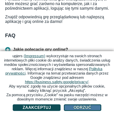
które możesz grać zarówno na komputerze, jak i za
pośrednictwem aplikacji, logując się tymi samymi danymi.
Znajdź odpowiednią grę przeglądarkową lub najlepszą
aplikację i graj online za darmo!
FAQ
Jakie polecacie gry online?
upjers
(Impressum)
wykorzystuje na swoich stronach
internetowych pliki cookie do analizy danych, świadczenia usług
Jakie są fajne gry bezpłatne?
mediów społecznościowych i wyświetlania spersonalizowanych
reklam. Więcej informacji znajdziesz w naszej
Polityka
prywatności
. Informacje na temat przetwarzania danych przez
Google znajdziesz pod adresem
W jakie gry można grać razem online?
https://business.safety.google/privacy/
.
Aby wyrazić zgodę na użycie opcjonalnych plików cookie,
należy kliknąć przycisk „Akceptuj”.
Z jakich stron pobierać gry za darmo?
Za pomocą przycisku „Cookie” na pasku narzędzi możesz w
dowolnym momencie zmienić swoje ustawienia.
Jakie fajne gry za darmo na PC?
ZAAKCEPTUJ
ODRZUĆ