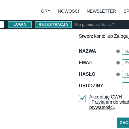
GRY
NOWOŚCI
NEWSLETTER
S
Nie pamiętasz hasła?
REJESTRACJA
Stwórz konto lub
Zalogu
NAZWA
EMAIL
HASŁO
URODZINY
Akceptuję
OWH
. Przyjąłem do wi
prywatności
.