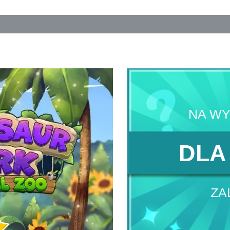
NA W
DLA
ZA