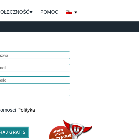
POŁECZNOŚĆ
POMOC
j
adomości
Polityka