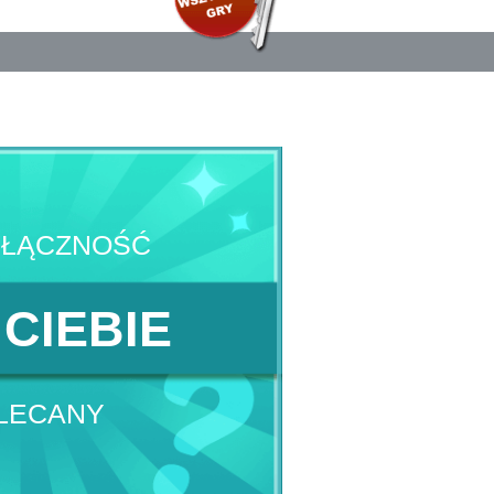
YŁĄCZNOŚĆ
 CIEBIE
LECANY