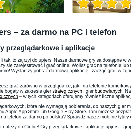
Informacje o grze
ers – za darmo na PC i telefon
y przeglądarkowe i aplikacje
śli tak, to zajrzyj do upjers! Nasze darmowe gry są dostępne w 
y się zarejestrować i grać online! Wolisz grać na telefonie lub
rmo! Wystarczy pobrać darmową aplikację i zacząć grać w fajne
sz grać zarówno w przeglądarce, jak i na telefonie komórkow
ie bogaty w zakresie gier
strategicznych
i gier
budowlanych
. N
gicznych
– w tych kategoriach oferujemy również liczne aplikac
Informacje o grze
lądarkowych, które nie wymagają pobierania, do naszych gier 
pu Apple App Store lub Google Play Store. Tam możesz bezpłat
na telefon za darmo po polsku? Sprawdź nasze mobilne tytuły 
 należy do Ciebie! Gry przeglądarkowe i aplikacje upjers – graj