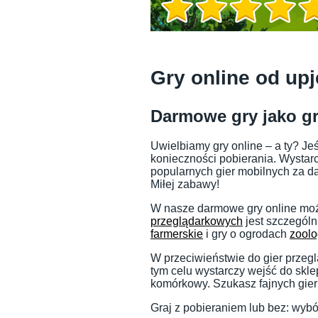
Informacje o grze
Gry online od upj
Darmowe gry jako gr
Uwielbiamy gry online – a ty? Je
konieczności pobierania. Wystarcz
popularnych gier mobilnych za da
Miłej zabawy!
W nasze darmowe gry online może
przeglądarkowych
jest szczególn
farmerskie
i gry o ogrodach
zoolo
Informacje o grze
W przeciwieństwie do gier przeg
tym celu wystarczy wejść do skle
komórkowy. Szukasz fajnych gier 
Graj z pobieraniem lub bez: wybór