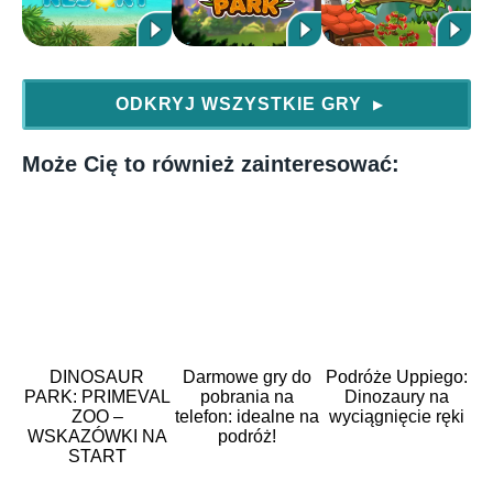
ODKRYJ WSZYSTKIE GRY
▶
Może Cię to również zainteresować:
DINOSAUR
Darmowe gry do
Podróże Uppiego:
PARK: PRIMEVAL
pobrania na
Dinozaury na
ZOO –
telefon: idealne na
wyciągnięcie ręki
WSKAZÓWKI NA
podróż!
START