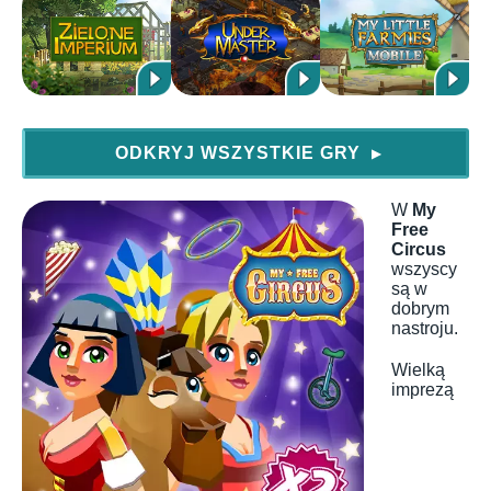
ODKRYJ WSZYSTKIE GRY
▶
W
My
Free
Circus
wszyscy
są w
dobrym
nastroju.
Wielką
imprezą