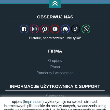
OBSERWUJ NAS
Historie, spostrzeżenia i nie tylko!
FIRMA
O upjers
Prasa
Partnerzy i współpraca
INFORMACJE UŻYTKOWNIKA & SUPPORT
Słowniczek
upjers
(Impressum)
wykorzystuje na swoich stronach
Wytyczne dla Let's Plays
internetowych pliki cookie do analizy danych, świadczenia usług
Support
mediów społecznościowych i wyświetlania spersonalizowanych