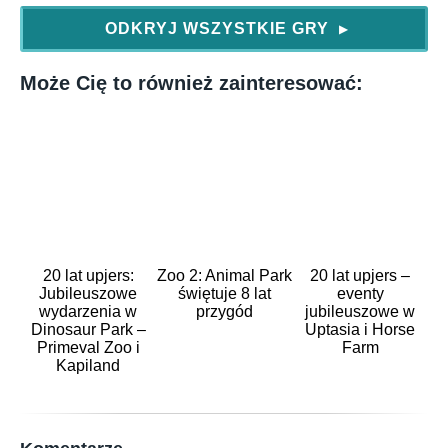
ODKRYJ WSZYSTKIE GRY
▶
Może Cię to również zainteresować:
20 lat upjers:
Zoo 2: Animal Park
20 lat upjers –
Jubileuszowe
świętuje 8 lat
eventy
wydarzenia w
przygód
jubileuszowe w
Dinosaur Park –
Uptasia i Horse
Primeval Zoo i
Farm
Kapiland