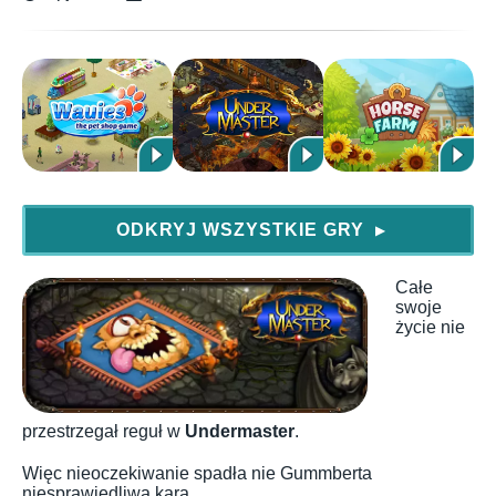
ODKRYJ WSZYSTKIE GRY
▶
Całe
swoje
życie nie
przestrzegał reguł w
Undermaster
.
Więc nieoczekiwanie spadła nie Gummberta
niesprawiedliwa kara.