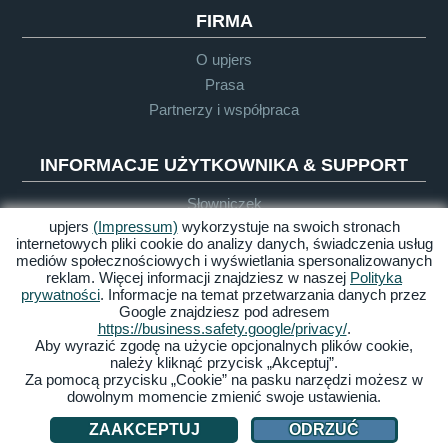
Poziom: 36
FIRMA
Popularność: 1100
O upjers
Dostępność: sklep/ 55 000 monet
Prasa
Partnerzy i współpraca
Zabawka: piłka
Ilość maks. 8/ wybieg
INFORMACJE UŻYTKOWNIKA & SUPPORT
Szansa hodowli: 3%
Słowniczek
Czas hodowli: 14 h
upjers
(Impressum)
wykorzystuje na swoich stronach
Wytyczne dla Let's Plays
internetowych pliki cookie do analizy danych, świadczenia usług
Support
mediów społecznościowych i wyświetlania spersonalizowanych
reklam. Więcej informacji znajdziesz w naszej
Polityka
Brontozaurus
prywatności
. Informacje na temat przetwarzania danych przez
Google znajdziesz pod adresem
Poziom: 24
Impressum
Polityka
OWH
Dostępność
https://business.safety.google/privacy/
.
prywatności
Aby wyrazić zgodę na użycie opcjonalnych plików cookie,
Popularność: 500
należy kliknąć przycisk „Akceptuj”.
Zarządzaj ciasteczkami
Za pomocą przycisku „Cookie” na pasku narzędzi możesz w
Dostępność: sklep/ 25 000 monet
dowolnym momencie zmienić swoje ustawienia.
© 2026 upjers GmbH
Zabawka: pień
ZAAKCEPTUJ
ODRZUĆ