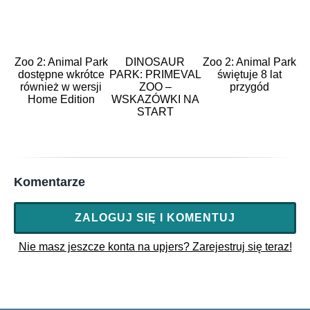
Dostępność: sklep
Zabawka: Parcours
Zoo 2: Animal Park
DINOSAUR
Zoo 2: Animal Park
Ilość maks. 6/ wybieg
dostępne wkrótce
PARK: PRIMEVAL
świętuje 8 lat
również w wersji
ZOO –
przygód
Szansa hodowli: 2%
Home Edition
WSKAZÓWKI NA
START
Czas hodowli: 14 h
Hadrozaur
Komentarze
Poziom: 42
Popularność: 900
ZALOGUJ SIĘ I KOMENTUJ
Dostępność: event (letni 2021)
Nie masz jeszcze konta na upjers? Zarejestruj się teraz!
Zabawka: kręcąca się zabawka
Ilość maks. 8/ wybieg
Szansa hodowli: 3%