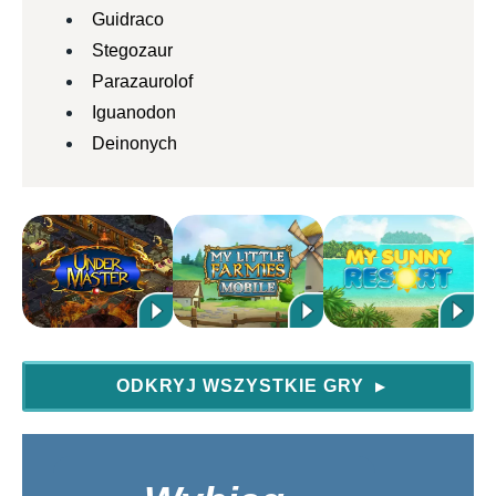
Guidraco
Stegozaur
Iguanodon
Parazaurolof
Poziom: 9
Iguanodon
Popularność: 180
Deinonych
Dostępność: sklep/ 9000 monet Zabawka: kręcąca się
zabawka
Ilość maks. 8/ wybieg Szansa hodowli: 7%
Czas hodowli: 6 h
Deinonych
Poziom: 7
ODKRYJ WSZYSTKIE GRY
▶
Popularność: 80
Dostępność: sklep/ 4000 monet