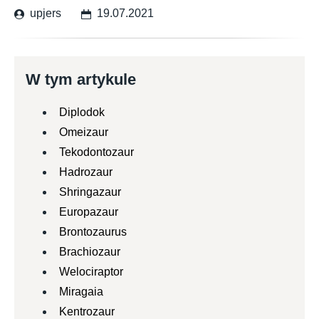
upjers
19.07.2021
W tym artykule
Diplodok
Omeizaur
Tekodontozaur
Hadrozaur
Shringazaur
Europazaur
Brontozaurus
Brachiozaur
Welociraptor
Miragaia
Kentrozaur