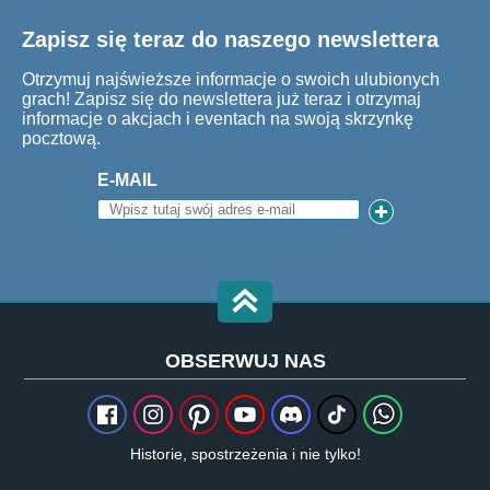
Zapisz się teraz do naszego newslettera
Czas hodowli: 13 h
Otrzymuj najświeższe informacje o swoich ulubionych
grach! Zapisz się do newslettera już teraz i otrzymaj
Shringazaur
informacje o akcjach i eventach na swoją skrzynkę
pocztową.
Poziom: 59
E-MAIL
Popularność: 825
Dostępność: skrzynia
Zabawka: pień
Ilość maks. 8/ wybieg
Szansa hodowli: 3%
OBSERWUJ NAS
Czas hodowli: 14 h
Historie, spostrzeżenia i nie tylko!
Europazaur