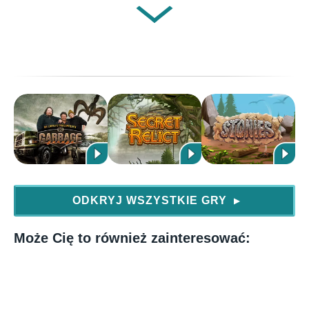
Omeizaur
Poziom: 84
Popularność: 850
Dostępność: zwierzak eventowy Boże Narodzenie 2021
Zabawka: pień
Ilość maks. 6/ wybieg
Szansa hodowli: 3%
ODKRYJ WSZYSTKIE GRY
▶
Czas hodowli: 13 h
Może Cię to również zainteresować:
Tekodontozaur
Poziom: 56
Popularność: 1100