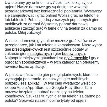
Uwielbiamy gry online – a ty? Jeśli tak, to zajrzyj do
upjers! Nasze darmowe gry są dostępne w wersji
przeglądarkowej bez konieczności pobierania. Wystarczy
się zarejestrować i grać online! Wolisz grać na telefonie
lub tablecie? Pobierz jedną z naszych popularnych gier
mobilnych za darmo! Wystarczy pobrać darmową
aplikację i zacząć grać w fajne gry na telefon za darmo po
polsku. Miłej zabawy!
W nasze darmowe gry online możesz grać zarówno w
przeglądarce, jak i na telefonie komórkowym. Nasz wybór
gier
przeglądarkowych
jest szczególnie bogaty w
zakresie gier
strategicznych
i gier
budowlanych
.
Najpopularniejszymi gatunkami są
gry farmerskie
i gry o
ogrodach
zoologicznych
– w tych kategoriach oferujemy
również liczne aplikacje.
W przeciwieństwie do gier przeglądarkowych, które nie
wymagają pobierania, do naszych gier mobilnych
potrzebujesz
aplikacji
. W tym celu wystarczy wejść do
sklepu Apple App Store lub Google Play Store. Tam
możesz bezpłatnie pobrać nasze gry na telefon
komórkowy. Szukasz fajnych gier na telefon za darmo po
polsku? Sprawdź nasze mobilne tytuły od upjers!