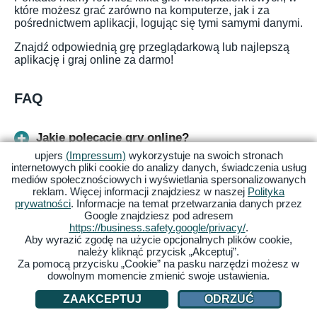
które możesz grać zarówno na komputerze, jak i za
pośrednictwem aplikacji, logując się tymi samymi danymi.
Znajdź odpowiednią grę przeglądarkową lub najlepszą
aplikację i graj online za darmo!
FAQ
Jakie polecacie gry online?
upjers
(Impressum)
wykorzystuje na swoich stronach
internetowych pliki cookie do analizy danych, świadczenia usług
Jakie są fajne gry bezpłatne?
mediów społecznościowych i wyświetlania spersonalizowanych
reklam. Więcej informacji znajdziesz w naszej
Polityka
prywatności
. Informacje na temat przetwarzania danych przez
Google znajdziesz pod adresem
W jakie gry można grać razem online?
https://business.safety.google/privacy/
.
Aby wyrazić zgodę na użycie opcjonalnych plików cookie,
należy kliknąć przycisk „Akceptuj”.
Z jakich stron pobierać gry za darmo?
Za pomocą przycisku „Cookie” na pasku narzędzi możesz w
dowolnym momencie zmienić swoje ustawienia.
Jakie fajne gry za darmo na PC?
ZAAKCEPTUJ
ODRZUĆ