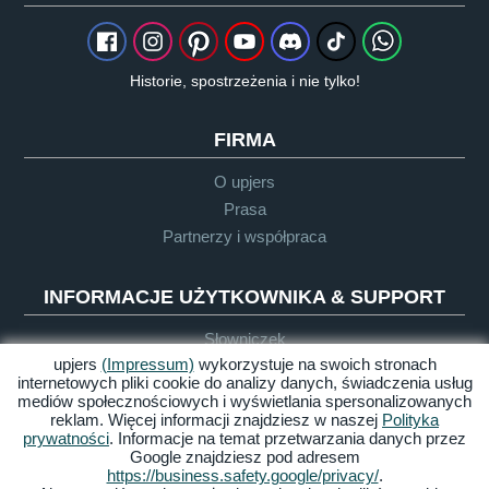
Historie, spostrzeżenia i nie tylko!
FIRMA
O upjers
Prasa
Partnerzy i współpraca
INFORMACJE UŻYTKOWNIKA & SUPPORT
Słowniczek
upjers
(Impressum)
wykorzystuje na swoich stronach
Wytyczne dla Let's Plays
internetowych pliki cookie do analizy danych, świadczenia usług
Support
mediów społecznościowych i wyświetlania spersonalizowanych
reklam. Więcej informacji znajdziesz w naszej
Polityka
prywatności
. Informacje na temat przetwarzania danych przez
Google znajdziesz pod adresem
Impressum
Polityka
OWH
Dostępność
https://business.safety.google/privacy/
.
prywatności