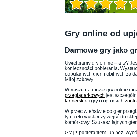
Informacje o grze
Gry online od upj
Darmowe gry jako gr
Uwielbiamy gry online – a ty? Je
konieczności pobierania. Wystarcz
popularnych gier mobilnych za da
Miłej zabawy!
W nasze darmowe gry online może
przeglądarkowych
jest szczególn
farmerskie
i gry o ogrodach
zoolo
Informacje o grze
W przeciwieństwie do gier przeg
tym celu wystarczy wejść do skle
komórkowy. Szukasz fajnych gier 
Graj z pobieraniem lub bez: wybór