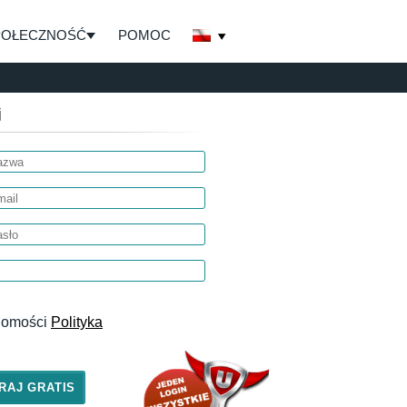
POŁECZNOŚĆ
POMOC
j
adomości
Polityka