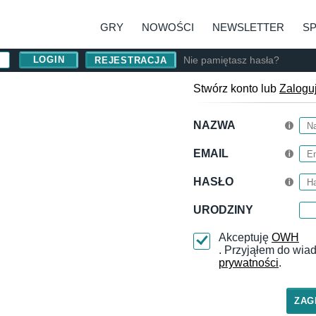
GRY
NOWOŚCI
NEWSLETTER
S
Nie pamiętasz hasła?
REJESTRACJA
Stwórz konto lub
Zalogu
NAZWA
EMAIL
HASŁO
URODZINY
Akceptuję
OWH
. Przyjąłem do wi
prywatności
.