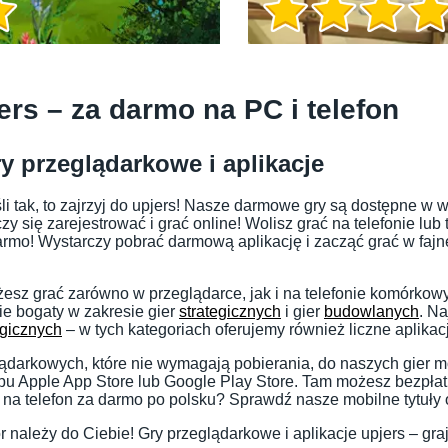
Informacje o grze
ers – za darmo na PC i telefon
y przeglądarkowe i aplikacje
śli tak, to zajrzyj do upjers! Nasze darmowe gry są dostępne w 
y się zarejestrować i grać online! Wolisz grać na telefonie lub
rmo! Wystarczy pobrać darmową aplikację i zacząć grać w fajne
sz grać zarówno w przeglądarce, jak i na telefonie komórkow
ie bogaty w zakresie gier
strategicznych
i gier
budowlanych
. N
gicznych
– w tych kategoriach oferujemy również liczne aplikac
Informacje o grze
lądarkowych, które nie wymagają pobierania, do naszych gier 
pu Apple App Store lub Google Play Store. Tam możesz bezpłat
na telefon za darmo po polsku? Sprawdź nasze mobilne tytuły 
 należy do Ciebie! Gry przeglądarkowe i aplikacje upjers – graj