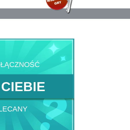
YŁĄCZNOŚĆ
 CIEBIE
LECANY