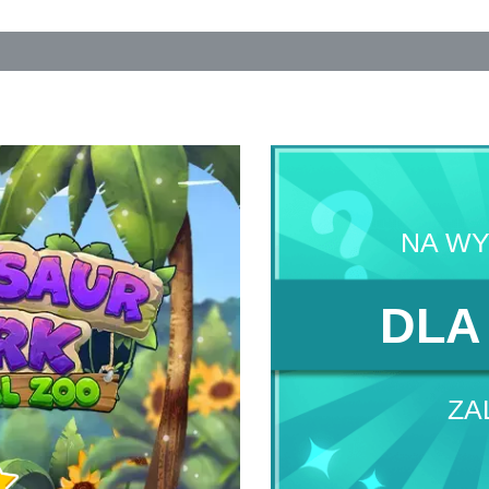
NA W
DLA
ZA