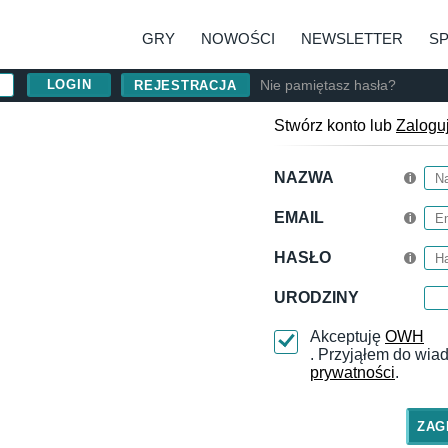
GRY
NOWOŚCI
NEWSLETTER
S
Nie pamiętasz hasła?
REJESTRACJA
Stwórz konto lub
Zalogu
NAZWA
EMAIL
HASŁO
URODZINY
Akceptuję
OWH
. Przyjąłem do wi
prywatności
.