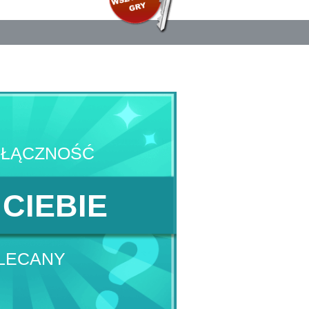
YŁĄCZNOŚĆ
 CIEBIE
LECANY