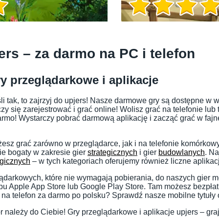
Informacje o grze
ers – za darmo na PC i telefon
y przeglądarkowe i aplikacje
śli tak, to zajrzyj do upjers! Nasze darmowe gry są dostępne w 
y się zarejestrować i grać online! Wolisz grać na telefonie lub
rmo! Wystarczy pobrać darmową aplikację i zacząć grać w fajne
sz grać zarówno w przeglądarce, jak i na telefonie komórkow
ie bogaty w zakresie gier
strategicznych
i gier
budowlanych
. N
gicznych
– w tych kategoriach oferujemy również liczne aplikac
Informacje o grze
lądarkowych, które nie wymagają pobierania, do naszych gier 
pu Apple App Store lub Google Play Store. Tam możesz bezpłat
na telefon za darmo po polsku? Sprawdź nasze mobilne tytuły 
 należy do Ciebie! Gry przeglądarkowe i aplikacje upjers – graj