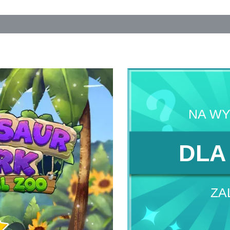
NA W
DLA
ZA