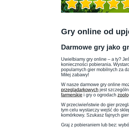
Informacje o grze
Gry online od upj
Darmowe gry jako gr
Uwielbiamy gry online – a ty? Je
konieczności pobierania. Wystarcz
popularnych gier mobilnych za da
Miłej zabawy!
W nasze darmowe gry online może
przeglądarkowych
jest szczególn
farmerskie
i gry o ogrodach
zoolo
Informacje o grze
W przeciwieństwie do gier przeg
tym celu wystarczy wejść do skle
komórkowy. Szukasz fajnych gier 
Graj z pobieraniem lub bez: wybór