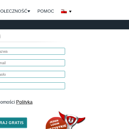
POŁECZNOŚĆ
POMOC
j
adomości
Polityka