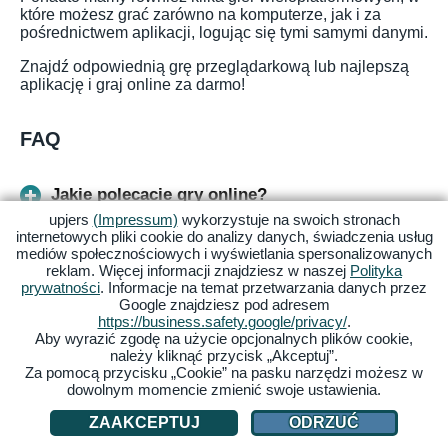
które możesz grać zarówno na komputerze, jak i za
pośrednictwem aplikacji, logując się tymi samymi danymi.
Znajdź odpowiednią grę przeglądarkową lub najlepszą
aplikację i graj online za darmo!
FAQ
Jakie polecacie gry online?
upjers
(Impressum)
wykorzystuje na swoich stronach
internetowych pliki cookie do analizy danych, świadczenia usług
Jakie są fajne gry bezpłatne?
mediów społecznościowych i wyświetlania spersonalizowanych
reklam. Więcej informacji znajdziesz w naszej
Polityka
prywatności
. Informacje na temat przetwarzania danych przez
Google znajdziesz pod adresem
W jakie gry można grać razem online?
https://business.safety.google/privacy/
.
Aby wyrazić zgodę na użycie opcjonalnych plików cookie,
należy kliknąć przycisk „Akceptuj”.
Z jakich stron pobierać gry za darmo?
Za pomocą przycisku „Cookie” na pasku narzędzi możesz w
dowolnym momencie zmienić swoje ustawienia.
Jakie fajne gry za darmo na PC?
ZAAKCEPTUJ
ODRZUĆ