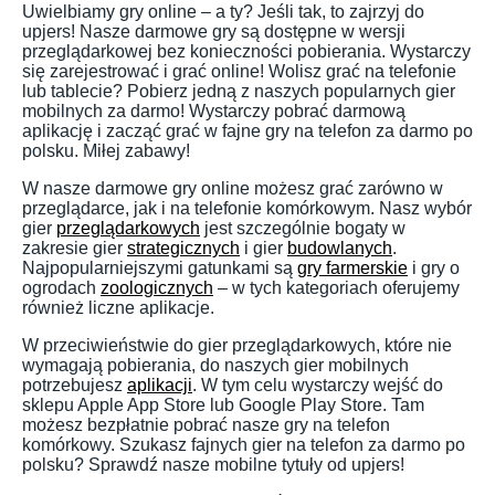
Uwielbiamy gry online – a ty? Jeśli tak, to zajrzyj do
upjers! Nasze darmowe gry są dostępne w wersji
przeglądarkowej bez konieczności pobierania. Wystarczy
się zarejestrować i grać online! Wolisz grać na telefonie
lub tablecie? Pobierz jedną z naszych popularnych gier
mobilnych za darmo! Wystarczy pobrać darmową
aplikację i zacząć grać w fajne gry na telefon za darmo po
polsku. Miłej zabawy!
W nasze darmowe gry online możesz grać zarówno w
przeglądarce, jak i na telefonie komórkowym. Nasz wybór
gier
przeglądarkowych
jest szczególnie bogaty w
zakresie gier
strategicznych
i gier
budowlanych
.
Najpopularniejszymi gatunkami są
gry farmerskie
i gry o
ogrodach
zoologicznych
– w tych kategoriach oferujemy
również liczne aplikacje.
W przeciwieństwie do gier przeglądarkowych, które nie
wymagają pobierania, do naszych gier mobilnych
potrzebujesz
aplikacji
. W tym celu wystarczy wejść do
sklepu Apple App Store lub Google Play Store. Tam
możesz bezpłatnie pobrać nasze gry na telefon
komórkowy. Szukasz fajnych gier na telefon za darmo po
polsku? Sprawdź nasze mobilne tytuły od upjers!