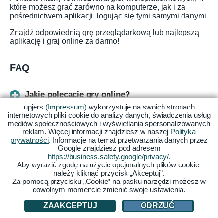
które możesz grać zarówno na komputerze, jak i za
pośrednictwem aplikacji, logując się tymi samymi danymi.
Znajdź odpowiednią grę przeglądarkową lub najlepszą
aplikację i graj online za darmo!
FAQ
Jakie polecacie gry online?
upjers
(Impressum)
wykorzystuje na swoich stronach
internetowych pliki cookie do analizy danych, świadczenia usług
Jakie są fajne gry bezpłatne?
mediów społecznościowych i wyświetlania spersonalizowanych
reklam. Więcej informacji znajdziesz w naszej
Polityka
prywatności
. Informacje na temat przetwarzania danych przez
Google znajdziesz pod adresem
W jakie gry można grać razem online?
https://business.safety.google/privacy/
.
Aby wyrazić zgodę na użycie opcjonalnych plików cookie,
należy kliknąć przycisk „Akceptuj”.
Z jakich stron pobierać gry za darmo?
Za pomocą przycisku „Cookie” na pasku narzędzi możesz w
dowolnym momencie zmienić swoje ustawienia.
Jakie fajne gry za darmo na PC?
ZAAKCEPTUJ
ODRZUĆ