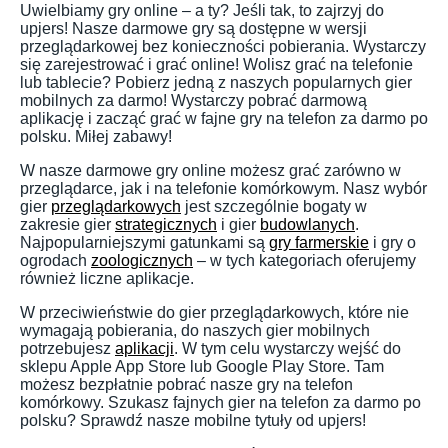
Uwielbiamy gry online – a ty? Jeśli tak, to zajrzyj do
upjers! Nasze darmowe gry są dostępne w wersji
przeglądarkowej bez konieczności pobierania. Wystarczy
się zarejestrować i grać online! Wolisz grać na telefonie
lub tablecie? Pobierz jedną z naszych popularnych gier
mobilnych za darmo! Wystarczy pobrać darmową
aplikację i zacząć grać w fajne gry na telefon za darmo po
polsku. Miłej zabawy!
W nasze darmowe gry online możesz grać zarówno w
przeglądarce, jak i na telefonie komórkowym. Nasz wybór
gier
przeglądarkowych
jest szczególnie bogaty w
zakresie gier
strategicznych
i gier
budowlanych
.
Najpopularniejszymi gatunkami są
gry farmerskie
i gry o
ogrodach
zoologicznych
– w tych kategoriach oferujemy
również liczne aplikacje.
W przeciwieństwie do gier przeglądarkowych, które nie
wymagają pobierania, do naszych gier mobilnych
potrzebujesz
aplikacji
. W tym celu wystarczy wejść do
sklepu Apple App Store lub Google Play Store. Tam
możesz bezpłatnie pobrać nasze gry na telefon
komórkowy. Szukasz fajnych gier na telefon za darmo po
polsku? Sprawdź nasze mobilne tytuły od upjers!