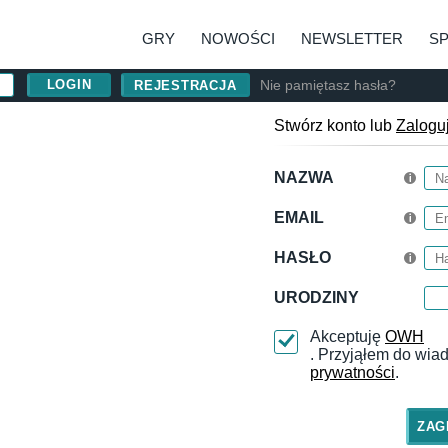
GRY
NOWOŚCI
NEWSLETTER
S
Nie pamiętasz hasła?
REJESTRACJA
Stwórz konto lub
Zalogu
NAZWA
EMAIL
HASŁO
URODZINY
Akceptuję
OWH
. Przyjąłem do wi
prywatności
.