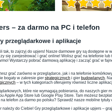
Informacje o grze
ers – za darmo na PC i telefon
y przeglądarkowe i aplikacje
śli tak, to zajrzyj do upjers! Nasze darmowe gry są dostępne w 
y się zarejestrować i grać online! Wolisz grać na telefonie lub
rmo! Wystarczy pobrać darmową aplikację i zacząć grać w fajne
sz grać zarówno w przeglądarce, jak i na telefonie komórkow
ie bogaty w zakresie gier
strategicznych
i gier
budowlanych
. N
gicznych
– w tych kategoriach oferujemy również liczne aplikac
Informacje o grze
lądarkowych, które nie wymagają pobierania, do naszych gier 
pu Apple App Store lub Google Play Store. Tam możesz bezpłat
na telefon za darmo po polsku? Sprawdź nasze mobilne tytuły 
 należy do Ciebie! Gry przeglądarkowe i aplikacje upjers – graj