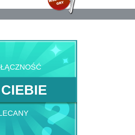
YŁĄCZNOŚĆ
 CIEBIE
LECANY