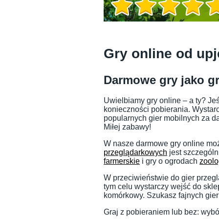
Informacje o grze
Gry online od upj
Darmowe gry jako gr
Uwielbiamy gry online – a ty? Je
konieczności pobierania. Wystarcz
popularnych gier mobilnych za da
Miłej zabawy!
W nasze darmowe gry online może
przeglądarkowych
jest szczególn
farmerskie
i gry o ogrodach
zoolo
Informacje o grze
W przeciwieństwie do gier przeg
tym celu wystarczy wejść do skle
komórkowy. Szukasz fajnych gier 
Graj z pobieraniem lub bez: wybór