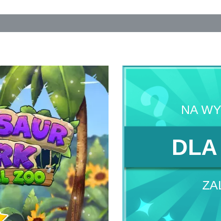
NA W
DLA
ZA