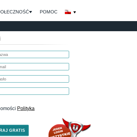
POŁECZNOŚĆ
POMOC
j
adomości
Polityka