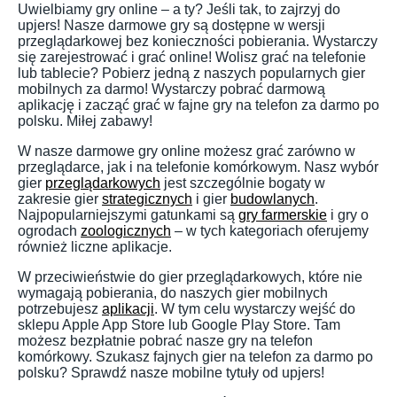
Uwielbiamy gry online – a ty? Jeśli tak, to zajrzyj do
upjers! Nasze darmowe gry są dostępne w wersji
przeglądarkowej bez konieczności pobierania. Wystarczy
się zarejestrować i grać online! Wolisz grać na telefonie
lub tablecie? Pobierz jedną z naszych popularnych gier
mobilnych za darmo! Wystarczy pobrać darmową
aplikację i zacząć grać w fajne gry na telefon za darmo po
polsku. Miłej zabawy!
W nasze darmowe gry online możesz grać zarówno w
przeglądarce, jak i na telefonie komórkowym. Nasz wybór
gier
przeglądarkowych
jest szczególnie bogaty w
zakresie gier
strategicznych
i gier
budowlanych
.
Najpopularniejszymi gatunkami są
gry farmerskie
i gry o
ogrodach
zoologicznych
– w tych kategoriach oferujemy
również liczne aplikacje.
W przeciwieństwie do gier przeglądarkowych, które nie
wymagają pobierania, do naszych gier mobilnych
potrzebujesz
aplikacji
. W tym celu wystarczy wejść do
sklepu Apple App Store lub Google Play Store. Tam
możesz bezpłatnie pobrać nasze gry na telefon
komórkowy. Szukasz fajnych gier na telefon za darmo po
polsku? Sprawdź nasze mobilne tytuły od upjers!