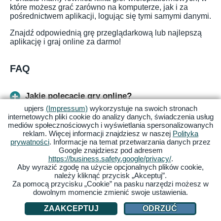
które możesz grać zarówno na komputerze, jak i za
pośrednictwem aplikacji, logując się tymi samymi danymi.
Znajdź odpowiednią grę przeglądarkową lub najlepszą
aplikację i graj online za darmo!
FAQ
Jakie polecacie gry online?
upjers
(Impressum)
wykorzystuje na swoich stronach
internetowych pliki cookie do analizy danych, świadczenia usług
Jakie są fajne gry bezpłatne?
mediów społecznościowych i wyświetlania spersonalizowanych
reklam. Więcej informacji znajdziesz w naszej
Polityka
prywatności
. Informacje na temat przetwarzania danych przez
Google znajdziesz pod adresem
W jakie gry można grać razem online?
https://business.safety.google/privacy/
.
Aby wyrazić zgodę na użycie opcjonalnych plików cookie,
należy kliknąć przycisk „Akceptuj”.
Z jakich stron pobierać gry za darmo?
Za pomocą przycisku „Cookie” na pasku narzędzi możesz w
dowolnym momencie zmienić swoje ustawienia.
Jakie fajne gry za darmo na PC?
ZAAKCEPTUJ
ODRZUĆ