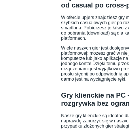
od casual po cross-
W ofercie upjers znajdziesz gry 
szybkich casualowych gier po ro
smartfona. Pobierzesz je łatwo z 
do pobrania (download) są dla k
platformach.
Wiele naszych gier jest dostępny
platformowej: możesz grać w nie
komputerze lub jako aplikacje na 
jednego konta! Dzięki temu przeł
urządzeniami jest wyjątkowo pros
prostu sięgnij po odpowiednią apl
darmo jest na wyciągnięcie ręki.
Gry klienckie na PC 
rozgrywka bez ogra
Nasze gry klienckie są idealne dl
naprawdę zanurzyć się w naszych
przypadku złożonych gier strategi