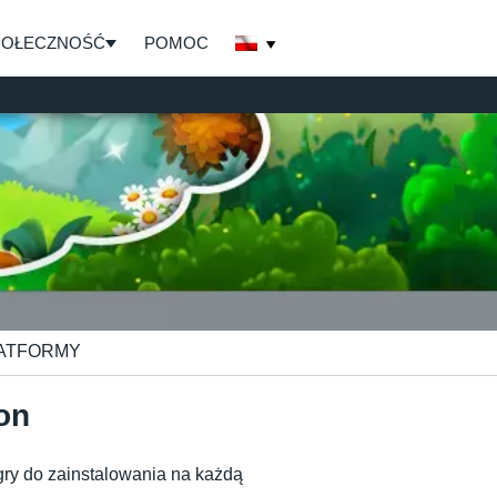
POŁECZNOŚĆ
POMOC
LATFORMY
on
 gry do zainstalowania na każdą