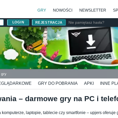
GRY
NOWOŚCI
NEWSLETTER
S
Nie pamiętasz hasła?
REJESTRACJA
 gry
EGLĄDARKOWE
GRY DO POBRANIA
APKI
INNE P
wania – darmowe gry na PC i telef
 komputerze, laptopie, tablecie czy smartfonie – upjers oferuje