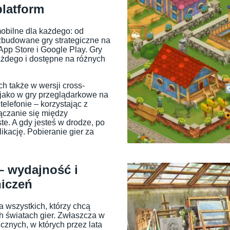
platform
mobilne dla każdego: od
zbudowane gry strategiczne na
App Store i Google Play. Gry
ażdego i dostępne na różnych
ch także w wersji cross-
 jako w gry przeglądarkowe na
telefonie – korzystając z
ączanie się między
te. A gdy jesteś w drodze, po
ikację. Pobieranie gier za
– wydajność i
niczeń
a wszystkich, którzy chcą
 światach gier. Zwłaszcza w
cznych, w których przez lata