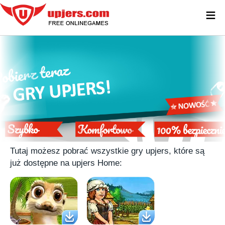
≡
UPJERS HOME – POBIERANIE GIER ZA
DARMO NIGDY NIE BYŁO TAK PROSTE!
Tutaj możesz pobrać wszystkie gry upjers, które są
już dostępne na upjers Home: