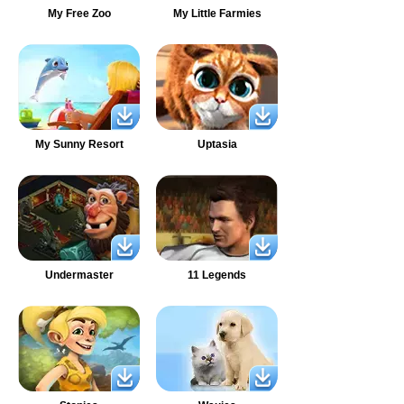
My Free Zoo
My Little Farmies
My Sunny Resort
Uptasia
Undermaster
11 Legends