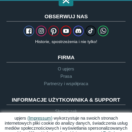
OBSERWUJ NAS
Historie, spostrzeżenia i nie tylko!
FIRMA
O upjers
Prasa
Partnerzy i współpraca
INFORMACJE UŻYTKOWNIKA & SUPPORT
Słowniczek
upjers
(Impressum)
wykorzystuje na swoich stronach
Wytyczne dla Let's Plays
internetowych pliki cookie do analizy danych, świadczenia usług
Support
mediów społecznościowych i wyświetlania spersonalizowanych