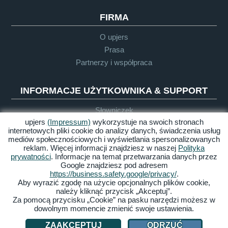
FIRMA
O upjers
Prasa
Partnerzy i współpraca
INFORMACJE UŻYTKOWNIKA & SUPPORT
Słowniczek
upjers
(Impressum)
wykorzystuje na swoich stronach
Wytyczne dla Let's Plays
internetowych pliki cookie do analizy danych, świadczenia usług
Support
mediów społecznościowych i wyświetlania spersonalizowanych
reklam. Więcej informacji znajdziesz w naszej
Polityka
prywatności
. Informacje na temat przetwarzania danych przez
Google znajdziesz pod adresem
Impressum
Polityka
OWH
Dostępność
https://business.safety.google/privacy/
.
prywatności
Aby wyrazić zgodę na użycie opcjonalnych plików cookie,
należy kliknąć przycisk „Akceptuj”.
Zarządzaj ciasteczkami
Za pomocą przycisku „Cookie” na pasku narzędzi możesz w
dowolnym momencie zmienić swoje ustawienia.
© 2026 upjers GmbH
ZAAKCEPTUJ
ODRZUĆ