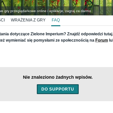
 gry przeglądarkowe online i aplikacje, zagraj za darmo
CI
WRAŻENIA Z GRY
FAQ
ania dotyczące Zielone Imperium? Znajdź odpowiedzi tutaj
też wymieniać się pomysłami ze społecznością na
Forum
l
Nie znaleziono żadnych wpisów.
DO SUPPORTU