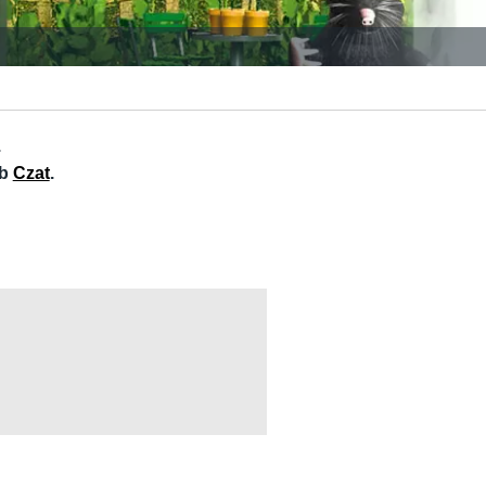
.
ub
Czat
.