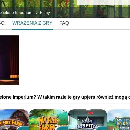
Zielone Imperium
Filmy
CI
WRAŻENIA Z GRY
FAQ
ielone Imperium? W takim razie te gry upjers również mogą 