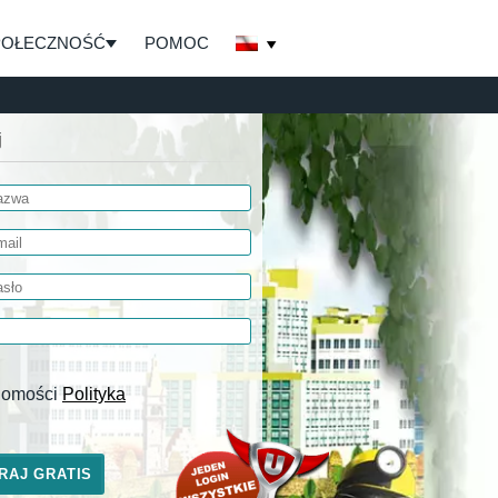
POŁECZNOŚĆ
POMOC
j
adomości
Polityka