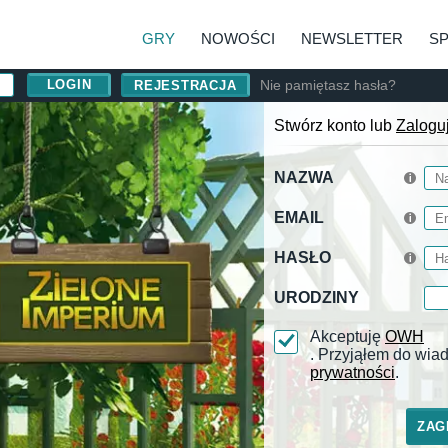
GRY
NOWOŚCI
NEWSLETTER
S
Nie pamiętasz hasła?
REJESTRACJA
Stwórz konto lub
Zalogu
NAZWA
EMAIL
HASŁO
URODZINY
Akceptuję
OWH
. Przyjąłem do wi
prywatności
.