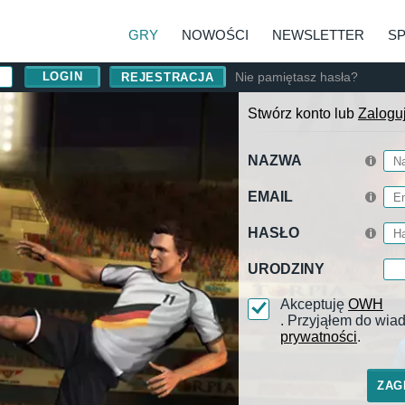
GRY
NOWOŚCI
NEWSLETTER
S
Nie pamiętasz hasła?
REJESTRACJA
Stwórz konto lub
Zalogu
NAZWA
EMAIL
HASŁO
URODZINY
Akceptuję
OWH
. Przyjąłem do wi
prywatności
.