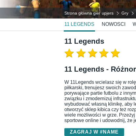
Strona główna gier upjers
Gry
11 LEGENDS
NOWOSCI
W
11 Legends
11 Legends - Różnor
W 11Legends wcielasz się w rolę
piłkarski, trenujesz swoich zawo
porywające partie futbolu z inny
związku i zmodernizuj infrastruk
wybudować własną klinikę, aby 
otworzyć sklep kibica czy też r
wiele możliwości w grze. Przeżyj
sportowe online i udowodnij, że j
ZAGRAJ W #NAME