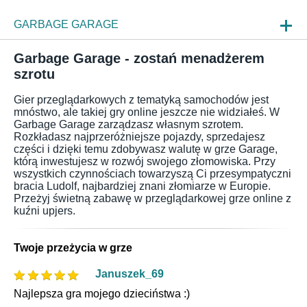
GARBAGE GARAGE
NOWOSCI
Garbage Garage - zostań menadżerem
szrotu
WRAŻENIA Z GRY
Gier przeglądarkowych z tematyką samochodów jest
FAQ
mnóstwo, ale takiej gry online jeszcze nie widziałeś. W
Garbage Garage zarządzasz własnym szrotem.
Rozkładasz najprzeróżniejsze pojazdy, sprzedajesz
części i dzięki temu zdobywasz walutę w grze Garage,
którą inwestujesz w rozwój swojego złomowiska. Przy
wszystkich czynnościach towarzyszą Ci przesympatyczni
bracia Ludolf, najbardziej znani złomiarze w Europie.
Przeżyj świetną zabawę w przeglądarkowej grze online z
kuźni upjers.
Twoje przeżycia w grze
Januszek_69
Najlepsza gra mojego dzieciństwa :)