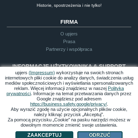
Historie, spostrzeżenia i nie tylko!
FIRMA
O upjers
Prasa
Partnerzy i współpraca
INFORMACJE UŻYTKOWNIKA & SUPPORT
upjers
(Impressum)
wykorzystuje na swoich stronach
internetowych pliki cookie do analizy danych, świadczenia usług
Słowniczek
mediów społecznościowych i wyświetlania spersonalizowanych
Wytyczne dla Let's Plays
reklam. Więcej informacji znajdziesz w naszej
Polityka
Support
prywatności
. Informacje na temat przetwarzania danych przez
Google znajdziesz pod adresem
https://business.safety.google/privacy/
.
Aby wyrazić zgodę na użycie opcjonalnych plików cookie,
Impressum
Polityka
OWH
Dostępność
należy kliknąć przycisk „Akceptuj”.
prywatności
Za pomocą przycisku „Cookie” na pasku narzędzi możesz w
dowolnym momencie zmienić swoje ustawienia.
Zarządzaj ciasteczkami
ZAAKCEPTUJ
ODRZUĆ