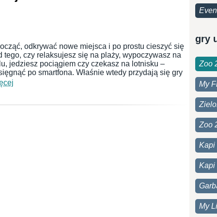
Even
gry 
ocząć, odkrywać nowe miejsca i po prostu cieszyć się
 tego, czy relaksujesz się na plaży, wypoczywasz na
u, jedziesz pociągiem czy czekasz na lotnisku –
Zoo 
sięgnąć po smartfona. Właśnie wtedy przydają się gry
ęcej
My F
Ziel
Zoo 
Kapi
Kapi 
Garb
My Li