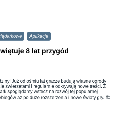
glądarkowe
Aplikacje
więtuje 8 lat przygód
dziny! Już od ośmiu lat gracze budują własne ogrody
się zwierzętami i regularnie odkrywają nowe treści. Z
Park spoglądamy wstecz na rozwój tej popularnej
biegów aż po duże rozszerzenia i nowe światy gry. 🏗️