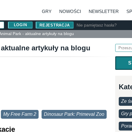
GRY
NOWOŚCI
NEWSLETTER
S
Nie pamiętasz hasła?
REJESTRACJA
Animal Park - aktualne artykuły na blogu
 aktualne artykuły na blogu
S
Kat
Ze św
Gry 
My Free Farm 2
Dinosaur Park: Primeval Zoo
Pora
kacje