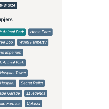
ty w grze
upjers
2: Animal Park
Horse Farm
ree Zoo
Wolni Farmerzy
one Imperium
2: Animal Park
 Hospital Tower
Hospital
Secret Relict
age Garage
11 legends
ttle Farmies
Uptasia