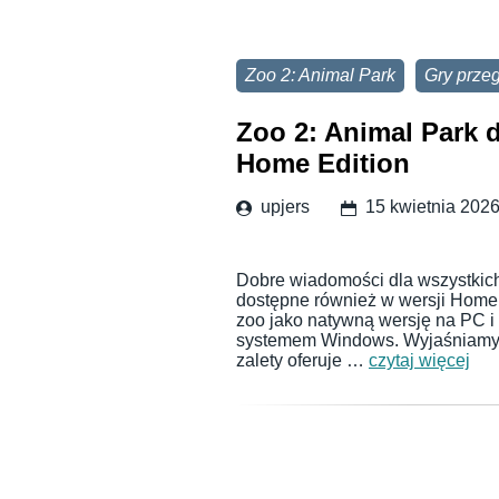
Zoo 2: Animal Park
Gry prze
Zoo 2: Animal Park 
Home Edition
upjers
15 kwietnia 202
Dobre wiadomości dla wszystkich 
dostępne również w wersji Home 
zoo jako natywną wersję na PC i
systemem Windows. Wyjaśniamy, c
zalety oferuje …
czytaj więcej