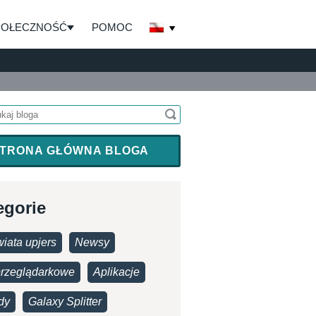
POŁECZNOŚĆ
POMOC
TRONA GŁÓWNA BLOGA
egorie
iata upjers
Newsy
przeglądarkowe
Aplikacje
dy
Galaxy Splitter