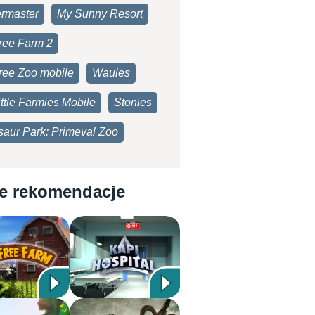
rmaster
My Sunny Resort
ree Farm 2
ree Zoo mobile
Wauies
ttle Farmies Mobile
Stonies
saur Park: Primeval Zoo
e rekomendacje