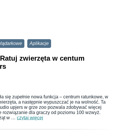
glądarkowe
Aplikacje
 Ratuj zwierzęta w centum
rs
ła się zupełnie nowa funkcja – centrum ratunkowe, w
wierzęta, a następnie wypuszczać je na wolność. Ta
udio upjers w grze zoo pozwala zdobywać więcej
e rozwiązanie dla graczy od poziomu 100 wzwyż.
rząt w …
czytaj więcej