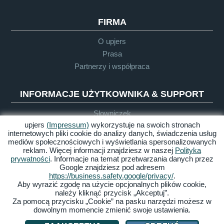
FIRMA
O upjers
Prasa
Partnerzy i współpraca
INFORMACJE UŻYTKOWNIKA & SUPPORT
Słowniczek
upjers
(Impressum)
wykorzystuje na swoich stronach
Wytyczne dla Let's Plays
internetowych pliki cookie do analizy danych, świadczenia usług
Support
mediów społecznościowych i wyświetlania spersonalizowanych
reklam. Więcej informacji znajdziesz w naszej
Polityka
prywatności
. Informacje na temat przetwarzania danych przez
Google znajdziesz pod adresem
Impressum
Polityka
OWH
Dostępność
https://business.safety.google/privacy/
.
prywatności
Aby wyrazić zgodę na użycie opcjonalnych plików cookie,
należy kliknąć przycisk „Akceptuj”.
Zarządzaj ciasteczkami
Za pomocą przycisku „Cookie” na pasku narzędzi możesz w
dowolnym momencie zmienić swoje ustawienia.