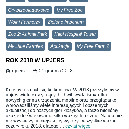
Gry przeglądarkowe
My Free Zoo
Wolni Farmerzy
Zielone Imperium
Zoo 2: Animal Park
Kapi Hospital Tower
My Little Farmies
Aplikacje
My Free Farm 2
ROK 2018 W UPJERS
upjers
21 grudnia 2018
Kolejny rok chyli się ku końcowi. W 2018 przeżyliśmy w
upjers wiele ekscytujących chwil: wydaliśmy kilka
nowych gier na urządzenia mobilne oraz przeglądarkę,
wprowadziliśmy wiele interesujących i obszernych
aktualizacji do naszych gier klasyków, a także mieliśmy
okazję do świętowania kilku ważnych rocznic. Naturalnie
nie wystarczy tu miejsca, by wyliczyć wszystkie ważne
cezury roku 2018, dlatego …
czytaj więcej