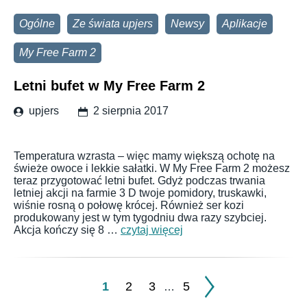
Ogólne
Ze świata upjers
Newsy
Aplikacje
My Free Farm 2
Letni bufet w My Free Farm 2
upjers
2 sierpnia 2017
Temperatura wzrasta – więc mamy większą ochotę na
świeże owoce i lekkie sałatki. W My Free Farm 2 możesz
teraz przygotować letni bufet. Gdyż podczas trwania
letniej akcji na farmie 3 D twoje pomidory, truskawki,
wiśnie rosną o połowę krócej. Również ser kozi
produkowany jest w tym tygodniu dwa razy szybciej.
Akcja kończy się 8 …
czytaj więcej
1
2
3
5
…