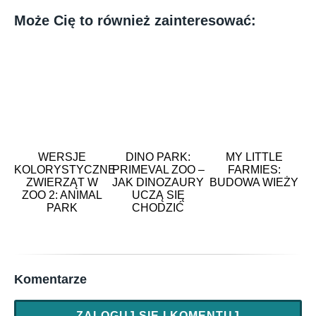
Może Cię to również zainteresować:
WERSJE
DINO PARK:
MY LITTLE
KOLORYSTYCZNE
PRIMEVAL ZOO –
FARMIES:
ZWIERZĄT W
JAK DINOZAURY
BUDOWA WIEŻY
ZOO 2: ANIMAL
UCZĄ SIĘ
PARK
CHODZIĆ
Komentarze
ZALOGUJ SIĘ I KOMENTUJ