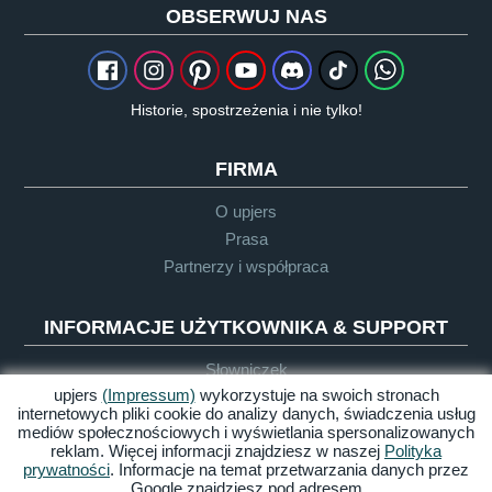
OBSERWUJ NAS
Historie, spostrzeżenia i nie tylko!
FIRMA
O upjers
Prasa
Partnerzy i współpraca
INFORMACJE UŻYTKOWNIKA & SUPPORT
Słowniczek
upjers
(Impressum)
wykorzystuje na swoich stronach
Wytyczne dla Let's Plays
internetowych pliki cookie do analizy danych, świadczenia usług
Support
mediów społecznościowych i wyświetlania spersonalizowanych
reklam. Więcej informacji znajdziesz w naszej
Polityka
prywatności
. Informacje na temat przetwarzania danych przez
Google znajdziesz pod adresem