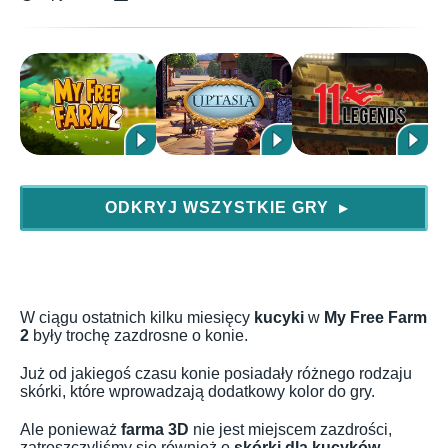
ODKRYJ WSZYSTKIE GRY
▶
W ciągu ostatnich kilku miesięcy
kucyki
w
My Free Farm
2
były trochę zazdrosne o konie.
Już od jakiegoś czasu konie posiadały różnego rodzaju
skórki, które wprowadzają dodatkowy kolor do gry.
Ale ponieważ
farma 3D
nie jest miejscem zazdrości,
zatroszczyliśmy się również o
skórki dla kucyków
.