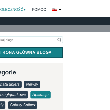
POŁECZNOŚĆ
POMOC
TRONA GŁÓWNA BLOGA
egorie
iata upjers
Newsy
przeglądarkowe
Aplikacje
dy
Galaxy Splitter