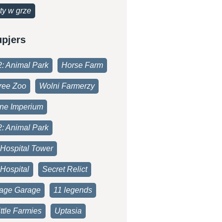
ty w grze
upjers
2: Animal Park
Horse Farm
ree Zoo
Wolni Farmerzy
one Imperium
2: Animal Park
 Hospital Tower
Hospital
Secret Relict
age Garage
11 legends
ttle Farmies
Uptasia