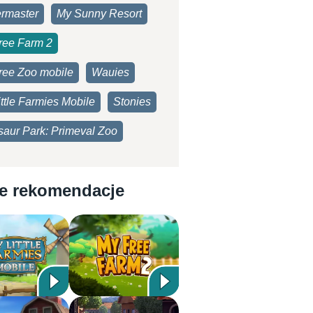
rmaster
My Sunny Resort
ree Farm 2
ree Zoo mobile
Wauies
ttle Farmies Mobile
Stonies
saur Park: Primeval Zoo
e rekomendacje