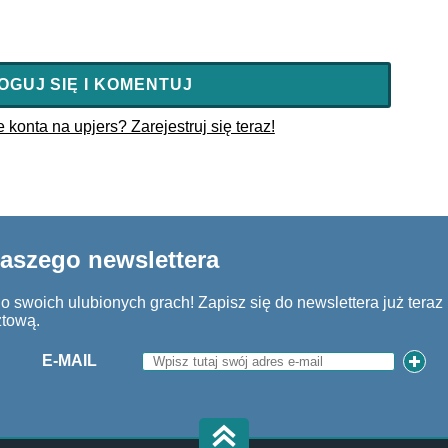
OGUJ SIĘ I KOMENTUJ
konta na upjers? Zarejestruj się teraz!
naszego newslettera
 swoich ulubionych grach! Zapisz się do newslettera już teraz i
ztową.
E-MAIL