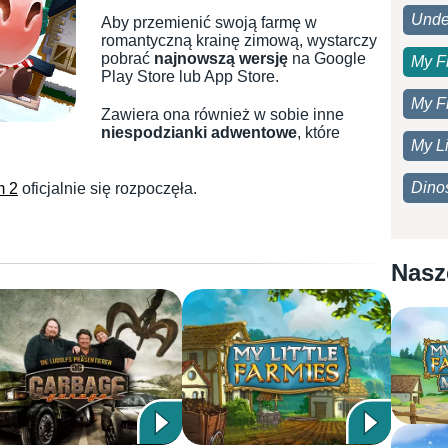
Unde
Aby przemienić swoją farmę w
romantyczną krainę zimową, wystarczy
pobrać
najnowszą wersję
na Google
My F
Play Store lub App Store.
My F
Zawiera ona również w sobie inne
niespodzianki adwentowe
, które
My Li
Dino
m 2
oficjalnie się rozpoczęła.
Nasz