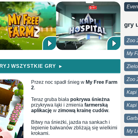
Even
gry 
Zoo 
My F
RYJ WSZYSTKIE GRY
Ziel
▶
Zoo 
Przez noc spadł śnieg w
My Free Farm
2
.
Kapi
Teraz gruba biała
pokrywa śnieżna
przykrywa łąki i zmienia
farmerską
Kapi 
aplikację
w
zimową krainę cudów
.
Garb
Bitwy na śnieżki, jazda na sankach i
lepienie bałwanów zbliżają się wielkimi
My Li
krokami.