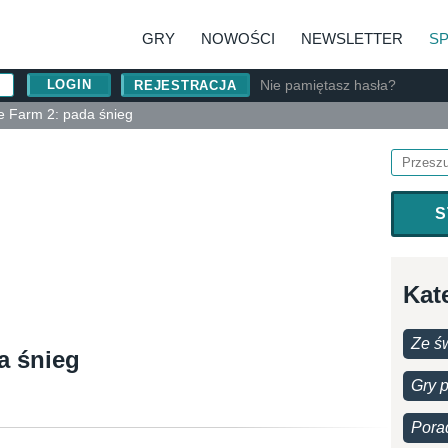
GRY
NOWOŚCI
NEWSLETTER
S
Nie pamiętasz hasła?
REJESTRACJA
e Farm 2: pada śnieg
S
Kat
Ze św
a śnieg
Gry 
Pora