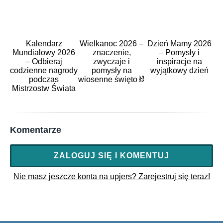
Kalendarz
Wielkanoc 2026 –
Dzień Mamy 2026
Mundialowy 2026
znaczenie,
– Pomysły i
– Odbieraj
zwyczaje i
inspiracje na
codzienne nagrody
pomysły na
wyjątkowy dzień
podczas
wiosenne święto🐰
Mistrzostw Świata
Komentarze
ZALOGUJ SIĘ I KOMENTUJ
Nie masz jeszcze konta na upjers? Zarejestruj się teraz!