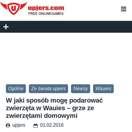
≡
Ogólne
Ze świata upjers
Newsy
Wauies
W jaki sposób mogę podarować
zwierzęta w Wauies – grze ze
zwierzętami domowymi
upjers
01.02.2016