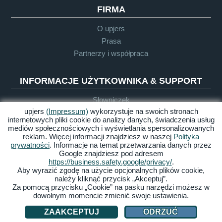
FIRMA
O upjers
Prasa
Partnerzy i współpraca
INFORMACJE UŻYTKOWNIKA & SUPPORT
Słowniczek
upjers
(Impressum)
wykorzystuje na swoich stronach
Wytyczne dla Let's Plays
internetowych pliki cookie do analizy danych, świadczenia usług
Support
mediów społecznościowych i wyświetlania spersonalizowanych
reklam. Więcej informacji znajdziesz w naszej
Polityka
prywatności
. Informacje na temat przetwarzania danych przez
Google znajdziesz pod adresem
Impressum
Polityka
OWH
Dostępność
https://business.safety.google/privacy/
.
prywatności
Aby wyrazić zgodę na użycie opcjonalnych plików cookie,
należy kliknąć przycisk „Akceptuj”.
Zarządzaj ciasteczkami
Za pomocą przycisku „Cookie” na pasku narzędzi możesz w
dowolnym momencie zmienić swoje ustawienia.
© 2026 upjers GmbH
ZAAKCEPTUJ
ODRZUĆ