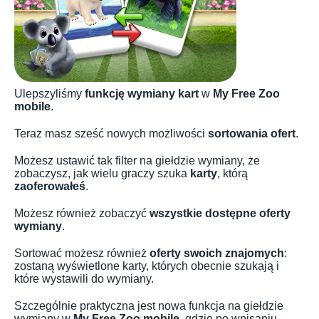
Ulepszyliśmy
funkcję wymiany kart
w
My Free Zoo
mobile
.
Teraz masz sześć nowych możliwości
sortowania ofert
.
Możesz ustawić tak filter na giełdzie wymiany, że
zobaczysz, jak wielu graczy szuka
karty
, którą
zaoferowałeś
.
Możesz również zobaczyć
wszystkie dostępne oferty
wymiany
.
Sortować możesz również
oferty swoich znajomych
:
zostaną wyświetlone karty, których obecnie szukają i
które wystawili do wymiany.
Szczególnie praktyczna jest nowa funkcja na giełdzie
wymiany w
My Free Zoo mobile
, gdzie po wpisaniu