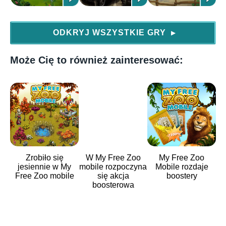
ODKRYJ WSZYSTKIE GRY
▶
Może Cię to również zainteresować:
Zrobiło się
W My Free Zoo
My Free Zoo
jesiennie w My
mobile rozpoczyna
Mobile rozdaje
Free Zoo mobile
się akcja
boostery
boosterowa