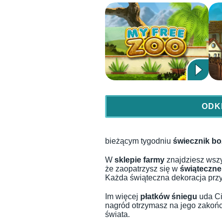
ODK
bieżącym tygodniu
świecznik b
W
sklepie farmy
znajdziesz wszy
że zaopatrzysz się w
świąteczn
Każda świąteczna dekoracja przyn
Im więcej
płatków śniegu
uda Ci
nagród otrzymasz na jego zakońc
świata.