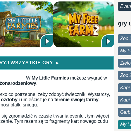
Even
gry 
Zoo 
My F
RYJ WSZYSTKIE GRY
Ziel
▶
Zoo 
W
My Little Farmies
możesz wygrać w
ożonarodzeniowy
.
Kapi
tko co potrzebne, żeby zdobyć świecznik. Wystarczy,
e ozdoby
i umieścisz je na
terenie swojej farmy
.
Kapi 
osi płatki śniegu.
Garb
 się zgromadzić w czasie trwania eventu , tym więcej
zenie. Tym razem są to fragmenty kart nowego cudu
My Li