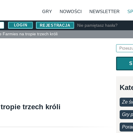
GRY
NOWOŚCI
NEWSLETTER
S
Nie pamiętasz hasła?
REJESTRACJA
le Farmies na tropie trzech króli
S
Kat
Ze św
tropie trzech króli
Gry 
Pora