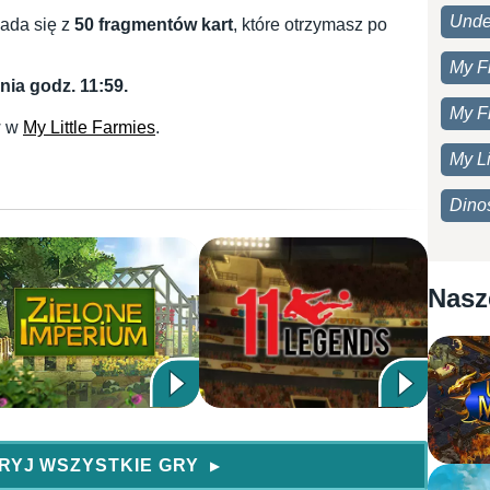
Unde
ada się z
50 fragmentów kart
, które otrzymasz po
My F
nia godz. 11:59.
My F
w w
My Little Farmies
.
My Li
Dino
Nasz
RYJ WSZYSTKIE GRY
▶