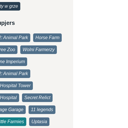
ty w grze
upjers
2: Animal Park
Horse Farm
ree Zoo
Wolni Farmerzy
one Imperium
2: Animal Park
 Hospital Tower
Hospital
Secret Relict
age Garage
11 legends
ttle Farmies
Uptasia