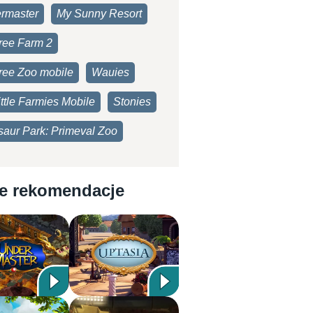
rmaster
My Sunny Resort
ree Farm 2
ree Zoo mobile
Wauies
ttle Farmies Mobile
Stonies
saur Park: Primeval Zoo
e rekomendacje