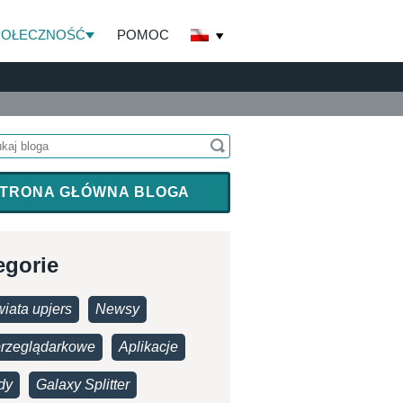
POŁECZNOŚĆ
POMOC
TRONA GŁÓWNA BLOGA
egorie
iata upjers
Newsy
przeglądarkowe
Aplikacje
dy
Galaxy Splitter