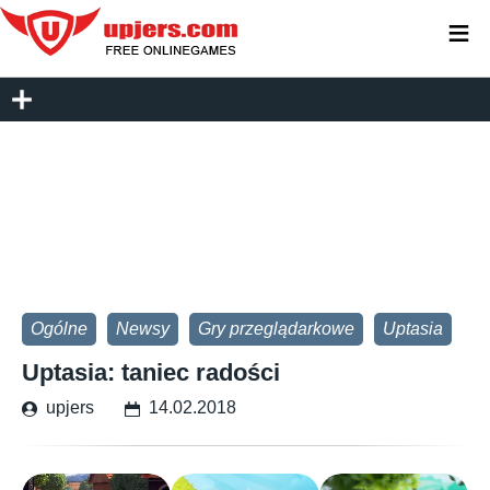
≡
Ogólne
Newsy
Gry przeglądarkowe
Uptasia
Uptasia: taniec radości
upjers
14.02.2018