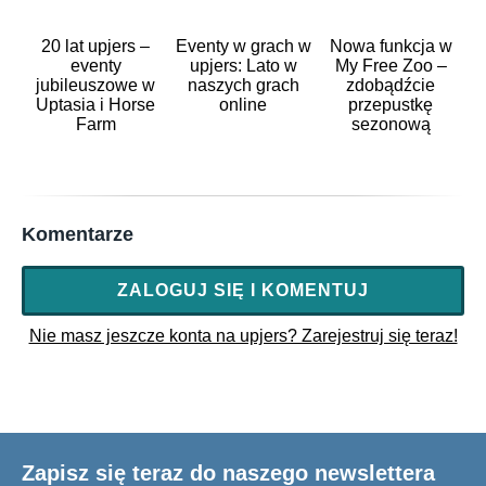
20 lat upjers –
Eventy w grach w
Nowa funkcja w
eventy
upjers: Lato w
My Free Zoo –
jubileuszowe w
naszych grach
zdobądźcie
Uptasia i Horse
online
przepustkę
Farm
sezonową
Komentarze
ZALOGUJ SIĘ I KOMENTUJ
Nie masz jeszcze konta na upjers? Zarejestruj się teraz!
Zapisz się teraz do naszego newslettera