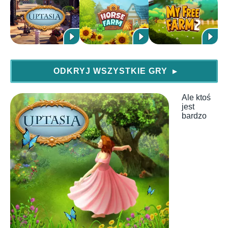
ODKRYJ WSZYSTKIE GRY
▶
Ale ktoś
jest
bardzo