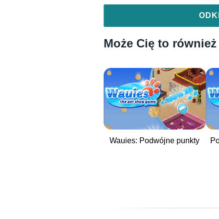
ODK
Może Cię to również
Wauies: Podwójne punkty
Po