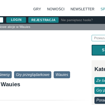
GRY
NOWOŚCI
NEWSLETTER
S
Nie pamiętasz hasła?
REJESTRACJA
iowe akcje w Wauies
S
Kat
Newsy
Gry przeglądarkowe
Wauies
Ze św
 Wauies
Gry 
Pora