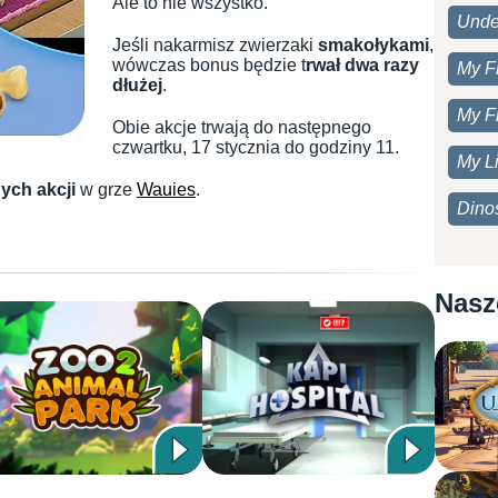
Ale to nie wszystko.
Unde
Jeśli nakarmisz zwierzaki
smakołykami
,
wówczas bonus będzie t
rwał dwa razy
My F
dłużej
.
My F
Obie akcje trwają do następnego
czwartku, 17 stycznia do godziny 11.
My Li
ych akcji
w grze
Wauies
.
Dino
Nasz