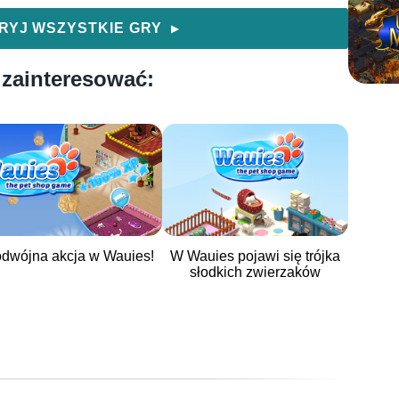
RYJ WSZYSTKIE GRY
▶
 zainteresować:
dwójna akcja w Wauies!
W Wauies pojawi się trójka
słodkich zwierzaków