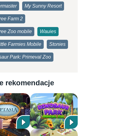
rmaster
My Sunny Resort
ree Farm 2
ree Zoo mobile
Wauies
ttle Farmies Mobile
Stonies
saur Park: Primeval Zoo
e rekomendacje