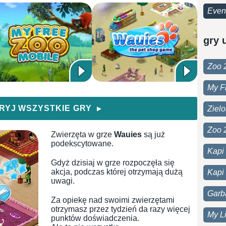
Even
gry 
Zoo 
My F
RYJ WSZYSTKIE GRY
Ziel
▶
Zoo 
Zwierzęta w grze
Wauies
są już
podekscytowane.
Kapi
Gdyż dzisiaj w grze rozpoczęła się
akcja, podczas której otrzymają dużą
Kapi 
uwagi.
Garb
Za opiekę nad swoimi zwierzętami
otrzymasz przez tydzień da razy więcej
My Li
punktów doświadczenia.