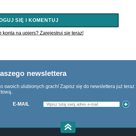
OGUJ SIĘ I KOMENTUJ
konta na upjers? Zarejestruj się teraz!
naszego newslettera
 swoich ulubionych grach! Zapisz się do newslettera już teraz i
ztową.
E-MAIL