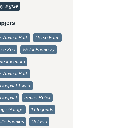
ty w grze
upjers
2: Animal Park
Horse Farm
ree Zoo
Wolni Farmerzy
one Imperium
2: Animal Park
 Hospital Tower
Hospital
Secret Relict
age Garage
11 legends
ttle Farmies
Uptasia