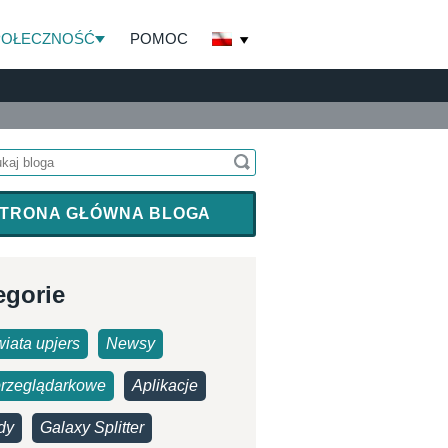
POŁECZNOŚĆ
POMOC
TRONA GŁÓWNA BLOGA
egorie
iata upjers
Newsy
przeglądarkowe
Aplikacje
dy
Galaxy Splitter