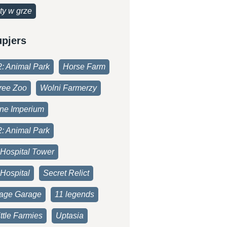
ty w grze
upjers
2: Animal Park
Horse Farm
ree Zoo
Wolni Farmerzy
one Imperium
2: Animal Park
 Hospital Tower
Hospital
Secret Relict
age Garage
11 legends
ttle Farmies
Uptasia