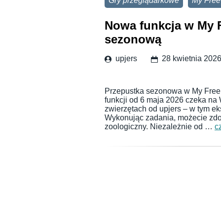
Gry przeglądarkowe
My Free
Nowa funkcja w My F
sezonową
upjers
28 kwietnia 202
Przepustka sezonowa w My Free Z
funkcji od 6 maja 2026 czeka na
zwierzętach od upjers – w tym ek
Wykonując zadania, możecie zdo
zoologiczny. Niezależnie od …
c