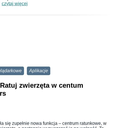
…
czytaj więcej
glądarkowe
Aplikacje
 Ratuj zwierzęta w centum
rs
ła się zupełnie nowa funkcja – centrum ratunkowe, w