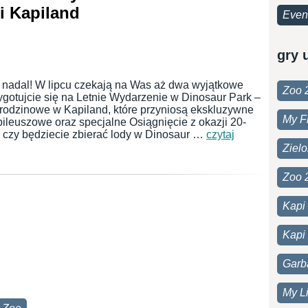
i Kapiland
Even
gry 
a nadal! W lipcu czekają na Was aż dwa wyjątkowe
Zoo 
ygotujcie się na Letnie Wydarzenie w Dinosaur Park –
rodzinowe w Kapiland, które przyniosą ekskluzywne
My F
ileuszowe oraz specjalne Osiągnięcie z okazji 20-
o, czy będziecie zbierać lody w Dinosaur …
czytaj
Ziel
Zoo 
Kapi
Kapi 
Garb
My Li