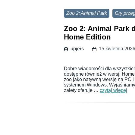
Zoo 2: Animal Park
Gry prze
Zoo 2: Animal Park 
Home Edition
upjers
15 kwietnia 202
Dobre wiadomości dla wszystkich 
dostępne również w wersji Home 
zoo jako natywną wersję na PC i
systemem Windows. Wyjaśniamy, c
zalety oferuje …
czytaj więcej