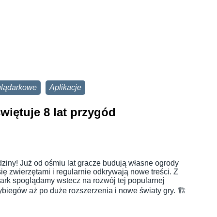
glądarkowe
Aplikacje
więtuje 8 lat przygód
dziny! Już od ośmiu lat gracze budują własne ogrody
się zwierzętami i regularnie odkrywają nowe treści. Z
Park spoglądamy wstecz na rozwój tej popularnej
biegów aż po duże rozszerzenia i nowe światy gry. 🏗️