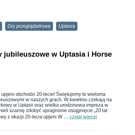
Gry przeglądarkowe
Uptasia
ty jubileuszowe w Uptasia i Horse
 upjers obchodzi 20-lecie! Świętujemy to wieloma
leuszowymi w naszych grach. W kwietniu czekają na
azkowy w Uptasii oraz wielka urodzinowa impreza w
ieli szansę zdobyć upragnione osiągnięcie „20 lat
owy z okazji 20-lecia upjers W …
czytaj więcej