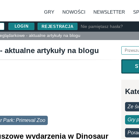
GRY
NOWOŚCI
NEWSLETTER
S
Nie pamiętasz hasła?
REJESTRACJA
eglądarkowe - aktualne artykuły na blogu
- aktualne artykuły na blogu
S
Kat
Ze św
Gry 
r Park: Primeval Zoo
Pora
leuszowe wydarzenia w Dinosaur