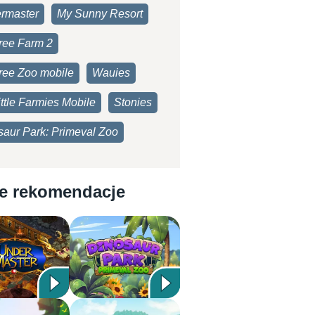
rmaster
My Sunny Resort
ree Farm 2
ree Zoo mobile
Wauies
ttle Farmies Mobile
Stonies
saur Park: Primeval Zoo
e rekomendacje