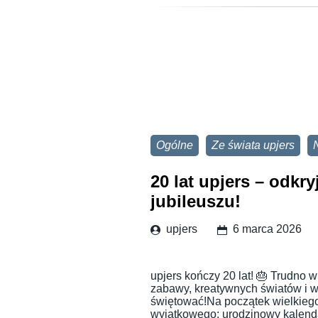
Ogólne
Ze świata upjers
20 lat upjers – odkry
jubileuszu!
upjers
6 marca 2026
upjers kończy 20 lat! 🎂 Trudno 
zabawy, kreatywnych światów i w
świętować!Na początek wielkieg
wyjątkowego: urodzinowy kalenda