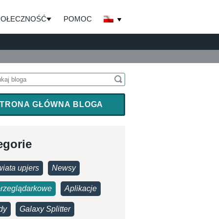
POŁECZNOŚĆ
POMOC
TRONA GŁÓWNA BLOGA
egorie
iata upjers
Newsy
przeglądarkowe
Aplikacje
dy
Galaxy Splitter