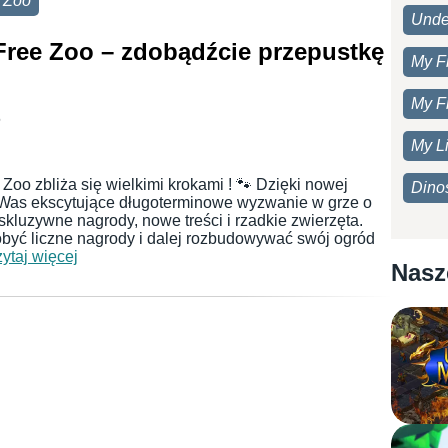
 Zoo
Unde
ree Zoo – zdobądźcie przepustkę
My F
My F
6
My Li
oo zbliża się wielkimi krokami ! 🐾 Dzięki nowej
Dino
 Was ekscytujące długoterminowe wyzwanie w grze o
skluzywne nagrody, nowe treści i rzadkie zwierzęta.
być liczne nagrody i dalej rozbudowywać swój ogród
zytaj więcej
Nasz