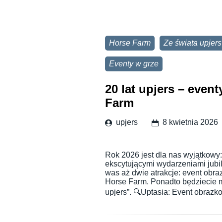
Horse Farm
Ze świata upjers
Eventy w grze
20 lat upjers – even
Farm
upjers
8 kwietnia 2026
Rok 2026 jest dla nas wyjątkowy:
ekscytującymi wydarzeniami jubi
was aż dwie atrakcje: event obr
Horse Farm. Ponadto będziecie m
upjers”. 🔍Uptasia: Event obrazk