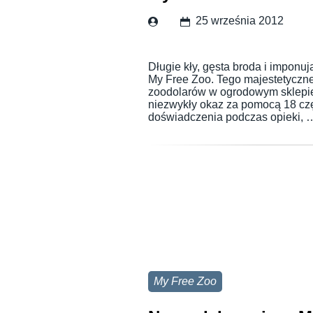
25 września 2012
Długie kły, gęsta broda i imponu
My Free Zoo. Tego majestetyczn
zoodolarów w ogrodowym sklepi
niezwykły okaz za pomocą 18 czę
doświadczenia podczas opieki,
My Free Zoo