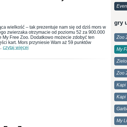
Even
gry 
jąca wielkość – tak prezentuje nam się od dziś mors w
ego zwierzaka otrzymacie od poziomu 52 za 900.000
e My Free Zoo. Dodatkowo możecie zdobyć ten
Zoo 
ści kart. Mors przyniesie Wam aż 59 punktów
 …
czytaj więcej
My F
Ziel
Zoo 
Kapi
Kapi 
Garb
My Li