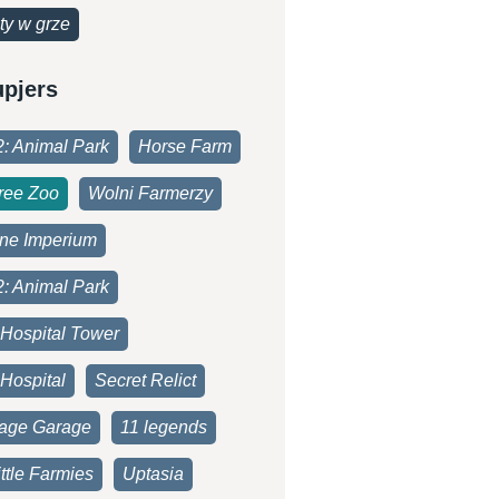
ty w grze
upjers
2: Animal Park
Horse Farm
ree Zoo
Wolni Farmerzy
one Imperium
2: Animal Park
 Hospital Tower
Hospital
Secret Relict
age Garage
11 legends
ttle Farmies
Uptasia