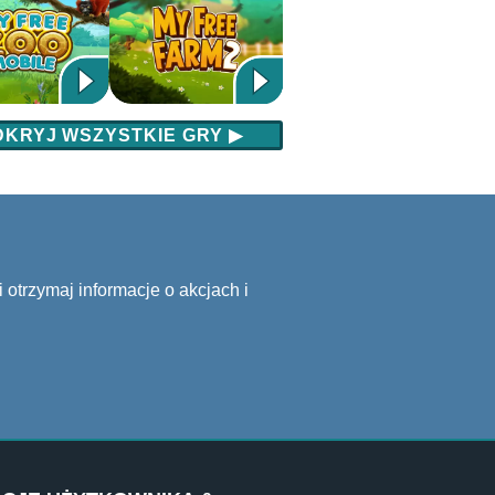
DKRYJ WSZYSTKIE GRY
▶
 otrzymaj informacje o akcjach i