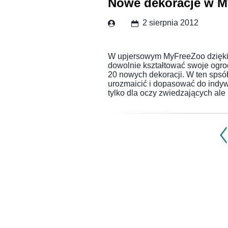
Nowe dekoracje w M
2 sierpnia 2012
W upjersowym MyFreeZoo dzięki 
dowolnie kształtować swoje ogrod
20 nowych dekoracji. W ten spsó
urozmaicić i dopasować do indy
tylko dla oczy zwiedzających al