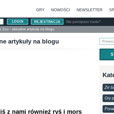
GRY
NOWOŚCI
NEWSLETTER
S
Nie pamiętasz hasła?
REJESTRACJA
 Zoo - aktualne artykuły na blogu
ne artykuły na blogu
S
Kat
Ze św
Gry 
Pora
iś z nami również ryś i mors