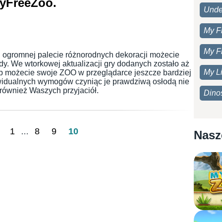
yFreeZoo.
Unde
My F
My F
ogromnej palecie różnorodnych dekoracji możecie
y. We wtorkowej aktualizacji gry dodanych zostało aż
My Li
b możecie swoje ZOO w przeglądarce jeszcze bardziej
widualnych wymogów czyniąc je prawdziwą osłodą nie
e również Waszych przyjaciół.
Dino
1
8
9
10
…
Nasz