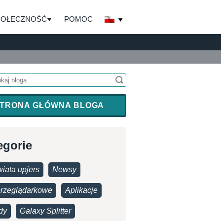
POŁECZNOŚĆ
POMOC
TRONA GŁÓWNA BLOGA
egorie
iata upjers
Newsy
przeglądarkowe
Aplikacje
dy
Galaxy Splitter