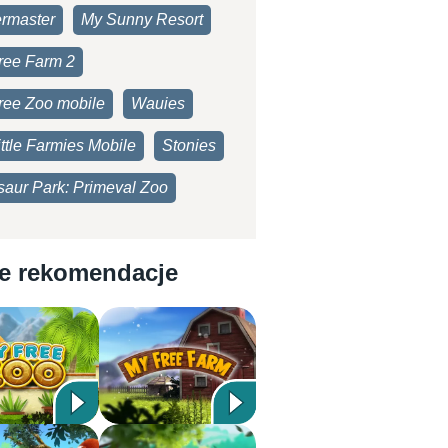
rmaster
My Sunny Resort
ree Farm 2
ree Zoo mobile
Wauies
ttle Farmies Mobile
Stonies
saur Park: Primeval Zoo
e rekomendacje