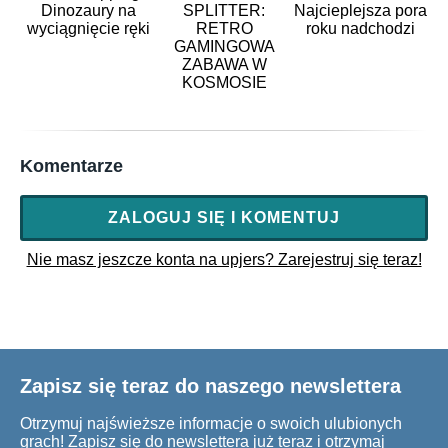
Dinozaury na
SPLITTER:
Najcieplejsza pora
wyciągnięcie ręki
RETRO
roku nadchodzi
GAMINGOWA
ZABAWA W
KOSMOSIE
Komentarze
ZALOGUJ SIĘ I KOMENTUJ
Nie masz jeszcze konta na upjers? Zarejestruj się teraz!
Zapisz się teraz do naszego newslettera
Otrzymuj najświeższe informacje o swoich ulubionych
grach! Zapisz się do newslettera już teraz i otrzymaj