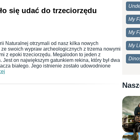
Unde
o się udać do trzeciorzędu
My F
My F
 Naturalnej otrzymali od nasz kilka nowych
My Li
ze swoich wypraw archeologicznych z trzema nowymi
i z epoki trzeciorzędu. Megalodon to jeden z
Dino
. Jest on największym gatunkiem rekina, który był dwa
łacza białego. Jego istnienie zostało udowodnione
cej
Nasz