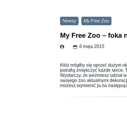
Newsy
My Free Zoo
My Free Zoo – foka
6 maja 2015
Któż mógłby się oprzeć dużym ok
potrafią zmiękczyć każde serce.
Wystarczy, że weźmiesz udział 
swojego zoo aktualnymi dekoracj
możesz wymienić ja na następu