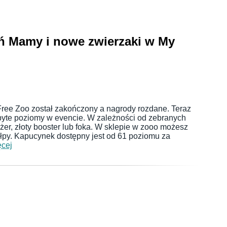
eń Mamy i nowe zwierzaki w My
ree Zoo został zakończony a nagrody rozdane. Teraz
yte poziomy w evencie. W zależności od zebranych
er, złoty booster lub foka. W sklepie w zooo możesz
łpy. Kapucynek dostępny jest od 61 poziomu za
ęcej