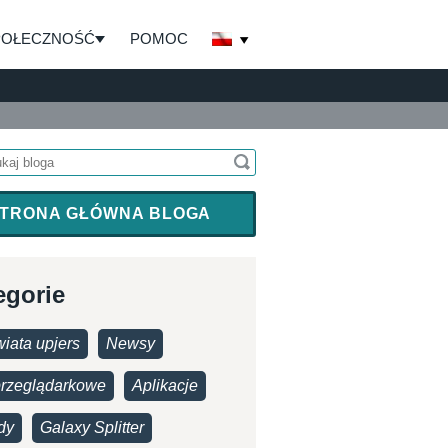
POŁECZNOŚĆ
POMOC
TRONA GŁÓWNA BLOGA
egorie
iata upjers
Newsy
przeglądarkowe
Aplikacje
dy
Galaxy Splitter