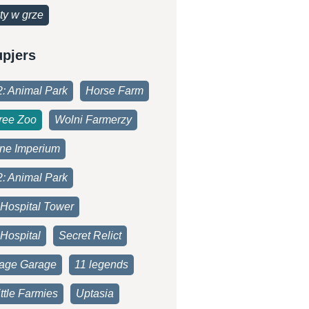
ty w grze
upjers
2: Animal Park
Horse Farm
ree Zoo
Wolni Farmerzy
one Imperium
2: Animal Park
 Hospital Tower
Hospital
Secret Relict
age Garage
11 legends
ttle Farmies
Uptasia