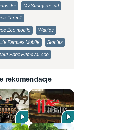
rmaster
My Sunny Resort
ree Farm 2
ree Zoo mobile
Wauies
ttle Farmies Mobile
Stonies
saur Park: Primeval Zoo
e rekomendacje