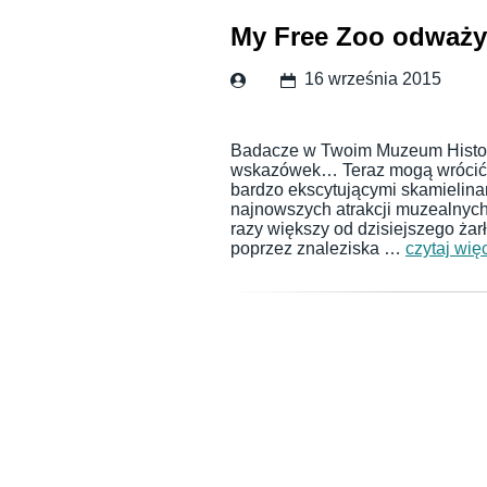
My Free Zoo odważył
16 września 2015
Badacze w Twoim Muzeum Historii
wskazówek… Teraz mogą wrócić 
bardzo ekscytującymi skamielinam
najnowszych atrakcji muzealnych
razy większy od dzisiejszego żar
poprzez znaleziska …
czytaj wię