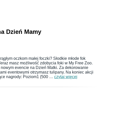
 na Dzień Mamy
rągłym oczkom małej foczki? Słodkie młode fok
 Teraz masz możliwość zdobycia foki w My Free Zoo.
w nowym evencie na Dzień Matki. Za dekorowanie
ami eventowymi otrzymasz tulipany. Na koniec akcji
jące nagrody: Poziom1 (500 …
czytaj więcej