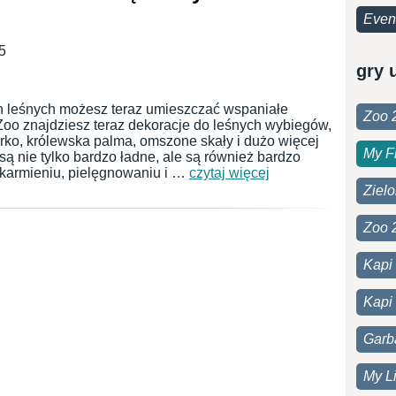
Even
5
gry 
h leśnych możesz teraz umieszczać wspaniałe
Zoo 
Zoo znajdziesz teraz dekoracje do leśnych wybiegów,
jorko, królewska palma, omszone skały i dużo więcej
My F
ą nie tylko bardzo ładne, ale są również bardzo
 karmieniu, pielęgnowaniu i …
czytaj więcej
Ziel
Zoo 
Kapi
Kapi 
Garb
My Li