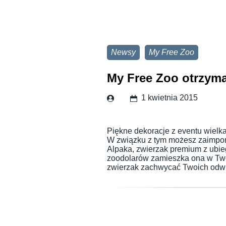
Newsy
My Free Zoo
My Free Zoo otrzyma
1 kwietnia 2015
Piękne dekoracje z eventu wiel
W związku z tym możesz zaimpon
Alpaka, zwierzak premium z ubieg
zoodolarów zamieszka ona w Two
zwierzak zachwycać Twoich odw