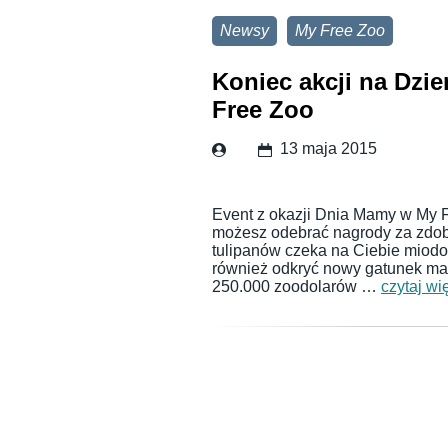
Newsy
My Free Zoo
Koniec akcji na Dzi
Free Zoo
13 maja 2015
Event z okazji Dnia Mamy w My F
możesz odebrać nagrody za zdob
tulipanów czeka na Ciebie miodoż
również odkryć nowy gatunek ma
250.000 zoodolarów …
czytaj wi