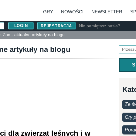
GRY
NOWOŚCI
NEWSLETTER
S
Nie pamiętasz hasła?
REJESTRACJA
 Zoo - aktualne artykuły na blogu
ne artykuły na blogu
S
Kat
Ze św
Gry 
Pora
i dla zwierząt leśnych i w